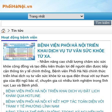
Tin tức
Hoạt động bệnh viện
BỆNH VIỆN PHỔI HÀ NỘI TRIỂN
KHAI DỊCH VỤ TƯ VẤN SỨC KHỎE
TỪ XA.
- Nhằm nâng cao chất lượng chăm sóc sức
khỏe cộng đồng và tạo điều kiện thuận lợi để người dân được tiếp
cận thông tin y tế chính thống, Bệnh viện Phổi Hà Nội chính thức
triển khai dịch vụ tư vấn sức khỏe từ xa qua điện thoại với sự tham
gia của đội ngũ bác sĩ, chuyên gia có nhiều kinh nghiệm trong lĩnh
vực Lao và Bệnh phổi.
BỆNH VIỆN PHỔI HÀ NỘI TRIỂN KHAI DỊCH VỤ ĐẶT LỊCH
KHÁM QUA HOTLINE
BỆNH VIỆN PHỔI HÀ NỘI KÝ KẾT HỢP TÁC TOÀN DIỆN VỚI
TRẠM Y TẾ PHƯỜNG LĨNH NAM