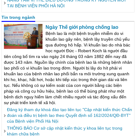
NÂNG TẦM VỊ THẾ ĐIỀU DƯỠNG TRONG KỶ NGUYÊN MỚI
TẠI BỆNH VIỆN PHỔI HÀ NỘI
Tin trong ngành
Ngày Thế giới phòng chống lao
Bệnh lao là một bệnh truyền nhiễm do vi
khuẩn lao gây nên, bệnh lây truyền chủ yếu
qua đường hô hấp. Vi khuẩn lao do nhà bác
học người Đức - Robert Koch là người đầu
tiên công bố tìm ra vào ngày 24 tháng 03 năm 1882 đến nay đã
được 143 năm. Nguồn lây chính của bệnh lao là những bệnh nhân
lao phổi có vi khuẩn lao trong đờm. Người bị lây do hít phải vi
khuẩn lao của bệnh nhân lao phổi bắn ra môi trường xung quanh
khi ho, khạc, hắt hơi, hoặc khi tiếp xúc trong thời gian dài và liên
tục. Nếu không có sự kiểm soát của con người bằng các biện
pháp và công cụ hữu hiệu, bệnh lao có thể bùng phát như một
bệnh dịch nguy hiểm làm chết nhiều người và tác động xấu đến
sự phát triển kinh tế xã hội.
Đăng ký tham dự khoá đào tạo liên tục "Cập nhật kiến thức Chẩn
đoán và điều trị bệnh lao theo Quyết định số 162/2024/QĐ-BYT"
của Bệnh viện Phổi Hà Nội
THÔNG BÁO Cơ sở cập nhật kiến thức y khoa liên tục trong
khám chữa bệnh