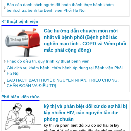
Báo cáo danh sách người đã hoàn thành thực hành khám
bệnh,chữa bệnh tại Bệnh viện Phổi Hà Nội
Kĩ thuật bệnh viện
Các hướng dẫn chuyên môn mới
nhất về bệnh phổi (Bệnh phổi tắc
nghẽn mạn tính - COPD và Viêm phổi
mắc phải cộng đồng)
Phác đồ điều trị, quy trình kỹ thuật bệnh viện
Giá dịch vụ khám bệnh, chữa bệnh áp dụng tại Bệnh viện Phổi
Hà Nội
LAO HẠCH BẠCH HUYẾT: NGUYÊN NHÂN, TRIỆU CHỨNG,
CHẨN ĐOÁN VÀ ĐIỀU TRỊ
Phổ biến kiến thức
kỳ thị và phân biệt đối xử do sợ hãi bị
lây nhiễm HIV, các nguyên tắc dự
phòng chuẩn
kỳ thị và phân biệt đối xử do sợ hãi bị lây
nhiễm HIV, các nguyên tắc dự phòng chuẩn