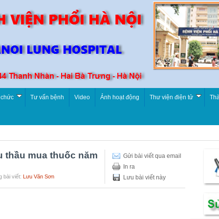
 chức
Tư vấn bệnh
Video
Ảnh hoạt động
Thư viện điện tử
Thà
ấu thầu mua thuốc năm
Gửi bài viết qua email
In ra
 bài viết:
Lưu Văn Sơn
Lưu bài viết này