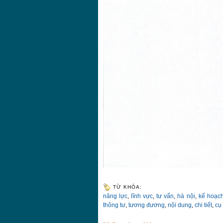
TỪ KHÓA:
năng lực
,
lĩnh vực
,
tư vấn
,
hà nội
,
kế hoạc
thông tư
,
tương đương
,
nội dung
,
chi tiết
,
cụ