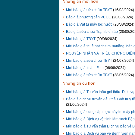
Những tin mới hơn
Mời báo giá sửa chữa TBYT
(16/08/2024)
Báo giá phương tiện PCCC
(20/08/2024)
Báo giá Vật tư máy lọc nước
(20/08/2024)
Báo giá sửa chữa Trạm biến áp
(20/08/20
Mời báo giá TBYT
(09/08/2024)
Mời báo giá thuê bạt che mưa/nắng, bàn 
NGUYÊN NHÂN VÀ TRIỆU CHỨNG ĐIỂN
Mời báo gia sửa chữa TBYT
(24/07/2024)
Mời báo giá In ấn, Foto
(06/08/2024)
Mời báo giá sửa chữa TBYT
(28/06/2024)
Những tin cũ hơn
Mời báo giá Tư vấn thầu gói thầu: Dịch v
Báo giá dịch vụ tư vấn đấu thầu Vật tư y 
(21/06/2024)
Mời báo giá cung cấp mực máy in, máy pho
Mời báo giá Dịch vụ vệ sinh làm sạch Bệ
Mời báo giá Tư vấn thầu Dịch vụ bảo vệ
Mời báo giá Dịch vụ bảo vệ Bệnh viện n