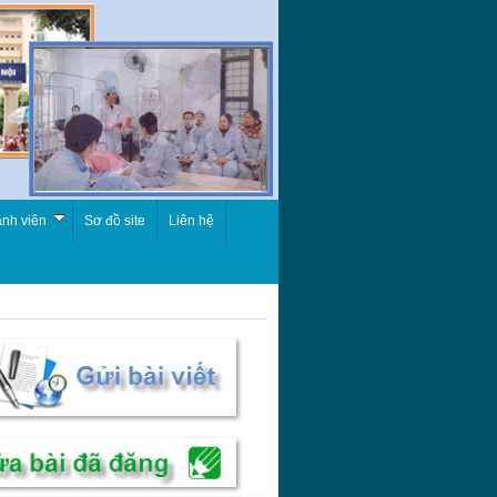
nh viên
Sơ đồ site
Liên hệ