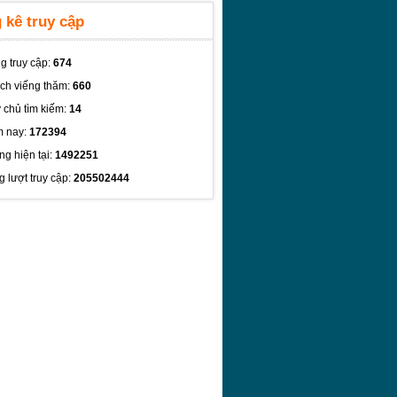
 kê truy cập
g truy cập:
674
ch viếng thăm:
660
 chủ tìm kiếm:
14
 nay:
172394
ng hiện tại:
1492251
g lượt truy cập:
205502444