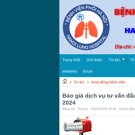
Trang nhất
Giới thiệu
Tin tức
Tổ
weblinks
forum
Tin tức
Hoạt động bệnh viện
Báo giá dịch vụ tư vấn đ
2024
Đăng lúc: Thứ ba - 25/06/2024 09:44 - Người đăng