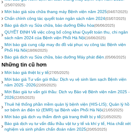
(25/07/2025)
Mời báo giá sửa chữa thang máy Bệnh viện năm 2025
(04/07/2025)
Chấn chỉnh công tác quyết toán ngân sách năm 2024
(03/07/2025)
Báo giá dịch vụ Sửa chữa, bảo dưỡng Điều hòa
(06/06/2025)
QUYẾT ĐỊNH Về việc công bố công khai Quyết toán thu, chi ngân
sách năm 2024 của Bệnh viện Phổi Hà Nội
(16/06/2025)
Mời báo giá cung cấp may đo đồ vải phục vụ công tác Bệnh viện
Phổi Hà Nôi
(18/06/2025)
Báo giá dịch vụ Sửa chữa, bảo dưỡng Máy phát điện.
(05/06/2025)
Những tin cũ hơn
Mời báo giá thiệt bị y tế
(27/05/2025)
Mời báo giá Tư vấn gói thầu: Dịch vụ vệ sinh làm sạch Bệnh viện
năm 2025 -2026
(22/05/2025)
Mời Báo giá tư vấn gói thầu: Dịch vụ Bảo vệ Bệnh viện năm 2025 -
2026
(22/05/2025)
Thuê hệ thống phần mềm quản lý bệnh viện (HIS-LIS); Quản lý hồ
sơ bệnh án điện tử (EMR) tại Bệnh viện Phổi Hà Nội
(21/05/2025)
Mời báo giá dịch vụ thẩm định giá trang thiết bị y tế
(21/05/2025)
Báo giá dịch vụ tư vấn đấu thầu vật tư y tế và khí y tế, Hóa chất xét
nghiệm và sinh phẩm chẩn đoán năm 2025
(20/05/2025)