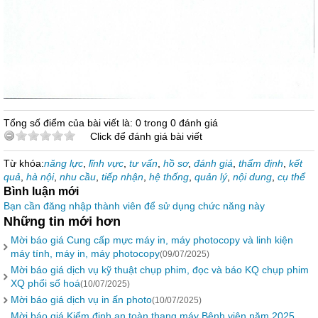
Tổng số điểm của bài viết là: 0 trong 0 đánh giá
Click để đánh giá bài viết
Từ khóa:
năng lực
,
lĩnh vực
,
tư vấn
,
hồ sơ
,
đánh giá
,
thẩm định
,
kết
quả
,
hà nội
,
nhu cầu
,
tiếp nhận
,
hệ thống
,
quản lý
,
nội dung
,
cụ thể
Bình luận mới
Bạn cần đăng nhập thành viên để sử dụng chức năng này
Những tin mới hơn
Mời báo giá Cung cấp mực máy in, máy photocopy và linh kiện
máy tính, máy in, máy photocopy
(09/07/2025)
Mời báo giá dịch vụ kỹ thuật chụp phim, đọc và báo KQ chụp phim
XQ phổi số hoá
(10/07/2025)
Mời báo giá dịch vụ in ấn photo
(10/07/2025)
Mời báo giá Kiểm định an toàn thang máy Bệnh viện năm 2025.