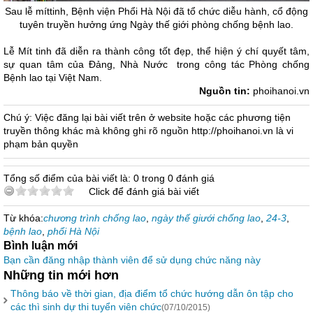
Sau lễ míttinh, Bệnh viện Phổi Hà Nội đã tổ chức diễu hành, cổ động
tuyên truyền hưởng ứng Ngày thế giới phòng chống bệnh lao.
Lễ Mít tinh đã diễn ra thành công tốt đẹp, thể hiện ý chí quyết tâm,
sự quan tâm của Đảng, Nhà Nước trong công tác Phòng chống
Bệnh lao tại Việt Nam.
Nguồn tin:
phoihanoi.vn
Chú ý: Việc đăng lại bài viết trên ở website hoặc các phương tiện
truyền thông khác mà không ghi rõ nguồn http://phoihanoi.vn là vi
phạm bản quyền
Tổng số điểm của bài viết là: 0 trong 0 đánh giá
Click để đánh giá bài viết
Từ khóa:
chương trình chống lao
,
ngày thế giưới chống lao
,
24-3
,
bệnh lao
,
phổi Hà Nội
Bình luận mới
Bạn cần đăng nhập thành viên để sử dụng chức năng này
Những tin mới hơn
Thông báo về thời gian, địa điểm tổ chức hướng dẫn ôn tập cho
các thì sinh dự thi tuyển viên chức
(07/10/2015)