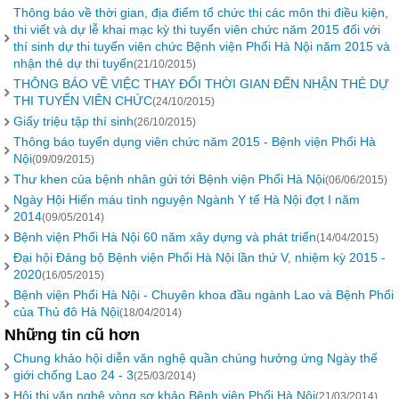
Thông báo về thời gian, địa điểm tổ chức thi các môn thi điều kiện,
thi viết và dự lễ khai mạc kỳ thi tuyển viên chức năm 2015 đối với
thí sinh dự thi tuyển viên chức Bệnh viện Phổi Hà Nội năm 2015 và
nhận thẻ dự thi tuyển
(21/10/2015)
THÔNG BÁO VỀ VIỆC THAY ĐỔI THỜI GIAN ĐẾN NHẬN THẺ DỰ
THI TUYỂN VIÊN CHỨC
(24/10/2015)
Giấy triệu tập thí sinh
(26/10/2015)
Thông báo tuyển dụng viên chức năm 2015 - Bệnh viện Phổi Hà
Nội
(09/09/2015)
Thư khen của bệnh nhân gửi tới Bệnh viện Phổi Hà Nội
(06/06/2015)
Ngày Hội Hiến máu tình nguyện Ngành Y tế Hà Nội đợt I năm
2014
(09/05/2014)
Bệnh viện Phổi Hà Nội 60 năm xây dựng và phát triển
(14/04/2015)
Đại hội Đảng bộ Bệnh viện Phổi Hà Nội lần thứ V, nhiệm kỳ 2015 -
2020
(16/05/2015)
Bệnh viện Phổi Hà Nội - Chuyên khoa đầu ngành Lao và Bệnh Phổi
của Thủ đô Hà Nội
(18/04/2014)
Những tin cũ hơn
Chung khảo hội diễn văn nghệ quần chúng hưởng ứng Ngày thế
giới chống Lao 24 - 3
(25/03/2014)
Hội thi văn nghệ vòng sơ khảo Bệnh viện Phổi Hà Nội
(21/03/2014)