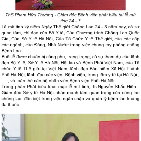
ThS.Phạm Hữu Thường - Giám đốc Bệnh viện phát biểu tại lễ mít
ting 24 - 3
Lễ mít tinh kỷ niệm Ngày Thế giới Chống Lao 24 - 3 năm nay, có sự
quan tâm, chỉ đạo của Bộ Y tế, Của Chương trình Chống Lao Quốc
Gia, Của Sở Y tế Hà Nội, Của Tổ Chức Y tế Thế giới, của các cấp
các ngành, của Đảng, Nhà Nước trong việc chung tay phòng chống
Bệnh Lao.
Buổi lễ được chuẩn bị công phu, trang trọng, có sự tham dự của lãnh
đạo Bộ Y tế, Sở Y tế Hà Nội, Hội lao và Bệnh Phổi Việt Nam, của Tổ
chức Y tế Thế giới tại Việt Nam, lãnh đạo Bảo hiểm Xã Hội Thành
Phố Hà Nội, lãnh đạo các viện, Bệnh viện, trung tâm y tế tại Hà Nội ,
....., và toàn thể cán bộ nhân viên Bệnh viện Phổi Hà Nội.
Trong phần Phát biểu khai mạc lễ mít tinh, Ts.Nguyễn Khắc Hiền -
Giám đốc Sở y tế Hà Nội nhấn mạnh tầm quan trọng của công tác
chống lao, đặc biệt trong việc ngăn chặn và quản lý bệnh lao kháng
đa thuốc.