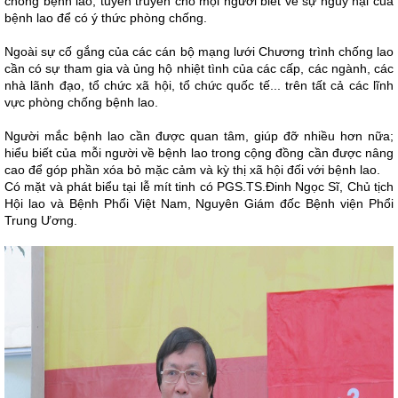
chống bệnh lao, tuyên truyền cho mọi người biết về sự nguy hại của
bệnh lao để có ý thức phòng chống.
Ngoài sự cố gắng của các cán bộ mạng lưới Chương trình chống lao
cần có sự tham gia và ủng hộ nhiệt tình của các cấp, các ngành, các
nhà lãnh đạo, tổ chức xã hội, tổ chức quốc tế... trên tất cả các lĩnh
vực phòng chống bệnh lao.
Người mắc bệnh lao cần được quan tâm, giúp đỡ nhiều hơn nữa;
hiểu biết của mỗi người về bệnh lao trong cộng đồng cần được nâng
cao để góp phần xóa bỏ mặc cảm và kỳ thị xã hội đối với bệnh lao.
Có mặt và phát biểu tại lễ mít tinh có PGS.TS.Đinh Ngọc Sĩ, Chủ tịch
Hội lao và Bệnh Phổi Việt Nam, Nguyên Giám đốc Bệnh viện Phổi
Trung Ương.