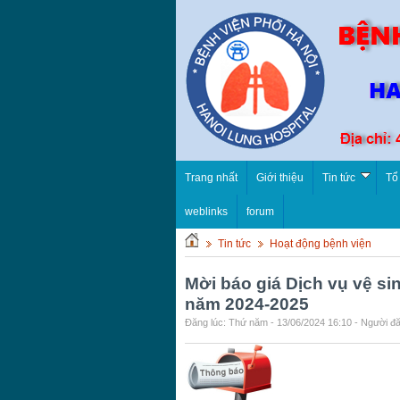
Trang nhất
Giới thiệu
Tin tức
Tổ
weblinks
forum
Tin tức
Hoạt động bệnh viện
Mời báo giá Dịch vụ vệ si
năm 2024-2025
Đăng lúc: Thứ năm - 13/06/2024 16:10 - Người đă