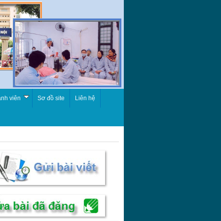
nh viên
Sơ đồ site
Liên hệ