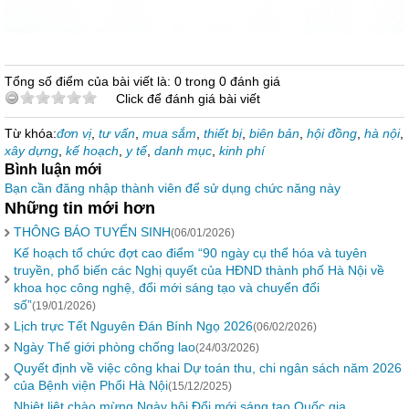
Tổng số điểm của bài viết là: 0 trong 0 đánh giá
Click để đánh giá bài viết
Từ khóa:
đơn vị
,
tư vấn
,
mua sắm
,
thiết bị
,
biên bản
,
hội đồng
,
hà nội
,
xây dựng
,
kế hoạch
,
y tế
,
danh mục
,
kinh phí
Bình luận mới
Bạn cần đăng nhập thành viên để sử dụng chức năng này
Những tin mới hơn
THÔNG BÁO TUYỂN SINH
(06/01/2026)
Kế hoạch tổ chức đợt cao điểm “90 ngày cụ thể hóa và tuyên
truyền, phổ biến các Nghị quyết của HĐND thành phố Hà Nội về
khoa học công nghệ, đổi mới sáng tạo và chuyển đổi
số”
(19/01/2026)
Lịch trực Tết Nguyên Đán Bính Ngọ 2026
(06/02/2026)
Ngày Thế giới phòng chống lao
(24/03/2026)
Quyết định về việc công khai Dự toán thu, chi ngân sách năm 2026
của Bệnh viện Phổi Hà Nội
(15/12/2025)
Nhiệt liệt chào mừng Ngày hội Đổi mới sáng tạo Quốc gia