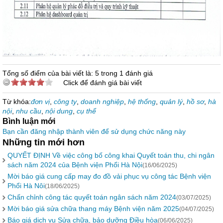
Tổng số điểm của bài viết là: 5 trong 1 đánh giá
Click để đánh giá bài viết
Từ khóa:
đơn vị
,
công ty
,
doanh nghiệp
,
hệ thống
,
quản lý
,
hồ sơ
,
hà
nội
,
nhu cầu
,
nội dung
,
cụ thể
Bình luận mới
Bạn cần đăng nhập thành viên để sử dụng chức năng này
Những tin mới hơn
QUYẾT ĐỊNH Về việc công bố công khai Quyết toán thu, chi ngân
sách năm 2024 của Bệnh viện Phổi Hà Nội
(16/06/2025)
Mời báo giá cung cấp may đo đồ vải phục vụ công tác Bệnh viện
Phổi Hà Nôi
(18/06/2025)
Chấn chỉnh công tác quyết toán ngân sách năm 2024
(03/07/2025)
Mời báo giá sửa chữa thang máy Bệnh viện năm 2025
(04/07/2025)
Báo giá dịch vụ Sửa chữa, bảo dưỡng Điều hòa
(06/06/2025)