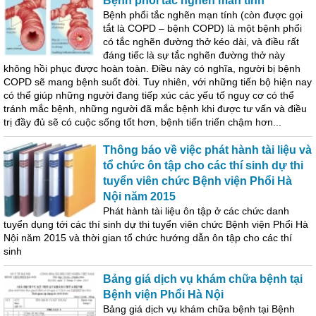
Bệnh phổi tắc nghẽn mãn tính
Bệnh phổi tắc nghẽn mạn tính (còn được gọi
tắt là COPD – bệnh COPD) là một bệnh phổi
có tắc nghẽn đường thở kéo dài, và điều rất
đáng tiếc là sự tắc nghẽn đường thở này
không hồi phục được hoàn toàn. Điều này có nghĩa, người bị bệnh
COPD sẽ mang bệnh suốt đời. Tuy nhiên, với những tiến bộ hiện nay
có thể giúp những người đang tiếp xúc các yếu tố nguy cơ có thể
tránh mắc bệnh, những người đã mắc bệnh khi được tư vấn và điều
trị đầy đủ sẽ có cuộc sống tốt hơn, bệnh tiến triển chậm hơn...
Thông báo về việc phát hành tài liệu và
tổ chức ôn tập cho các thí sinh dự thi
tuyển viên chức Bệnh viện Phổi Hà
Nội năm 2015
Phát hành tài liệu ôn tập ở các chức danh
tuyển dụng tới các thí sinh dự thi tuyển viên chức Bệnh viện Phổi Hà
Nội năm 2015 và thời gian tổ chức hướng dẫn ôn tập cho các thí
sinh
Bảng giá dịch vụ khám chữa bệnh tại
Bệnh viện Phổi Hà Nội
Bảng giá dịch vụ khám chữa bệnh tại Bệnh