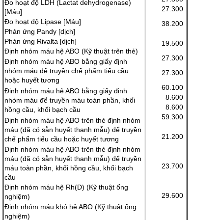
Đo hoạt độ LDH (Lactat dehydrogenase)
27.300
[Máu]
Đo hoạt độ Lipase [Máu]
38.200
Phản ứng Pandy [dịch]
Phản ứng Rivalta [dịch]
19.500
Định nhóm máu hệ ABO (Kỹ thuật trên thẻ)
27.300
Định nhóm máu hệ ABO bằng giấy định
nhóm máu để truyền chế phẩm tiểu cầu
27.300
hoặc huyết tương
60.100
Định nhóm máu hệ ABO bằng giấy định
8.600
nhóm máu để truyền máu toàn phần, khối
8.600
hồng cầu, khối bạch cầu
59.300
Định nhóm máu hệ ABO trên thẻ định nhóm
máu (đã có sẵn huyết thanh mẫu) để truyền
21.200
chế phẩm tiểu cầu hoặc huyết tương
Định nhóm máu hệ ABO trên thẻ định nhóm
máu (đã có sẵn huyết thanh mẫu) để truyền
23.700
máu toàn phần, khối hồng cầu, khối bạch
cầu
Định nhóm máu hệ Rh(D) (Kỹ thuật ống
29.600
nghiệm)
Định nhóm máu khó hệ ABO (Kỹ thuật ống
nghiệm)