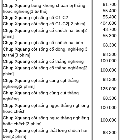
61.700
Chụp Xquang bụng không chuẩn bị thẳng
55.400
hoặc nghiêng[1 tư thế]
55.400
Chụp Xquang cột sống cổ C1-C2
404.000
Chụp Xquang cột sống cổ C1-C2[ 2 phim]
43.700
Chụp Xquang cột sống cổ chếch hai bên[2
55.300
phim]
Chụp Xquang cột sống cổ chếch hai bên
68.300
Chụp Xquang cột sống cổ động, nghiêng 3
68.300
tư thế[3 phim]
100.000
Chụp Xquang cột sống cổ thẳng nghiêng
Chụp Xquang cột sống cổ thẳng nghiêng[2
100.000
phim]
68.300
Chụp Xquang cột sống cùng cụt thẳng
nghiêng[2 phim]
125.000
Chụp Xquang cột sống cùng cụt thẳng
68.300
nghiêng
Chụp Xquang cột sống ngực thẳng nghiêng
100.000
hoặc chếch
Chụp Xquang cột sống ngực thẳng nghiêng
100.000
hoặc chếch[2 phim]
Chụp Xquang cột sống thắt lưng chếch hai
68.300
bên[2 phim]