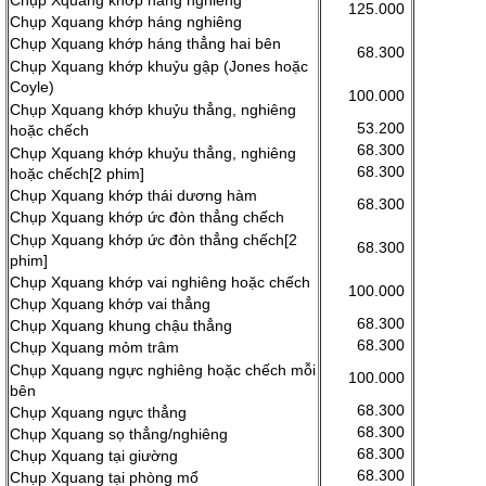
Chụp Xquang khớp háng nghiêng
125.000
Chụp Xquang khớp háng nghiêng
Chụp Xquang khớp háng thẳng hai bên
68.300
Chụp Xquang khớp khuỷu gập (Jones hoặc
Coyle)
100.000
Chụp Xquang khớp khuỷu thẳng, nghiêng
53.200
hoặc chếch
68.300
Chụp Xquang khớp khuỷu thẳng, nghiêng
68.300
hoặc chếch[2 phim]
Chụp Xquang khớp thái dương hàm
68.300
Chụp Xquang khớp ức đòn thẳng chếch
Chụp Xquang khớp ức đòn thẳng chếch[2
68.300
phim]
Chụp Xquang khớp vai nghiêng hoặc chếch
100.000
Chụp Xquang khớp vai thẳng
68.300
Chụp Xquang khung chậu thẳng
68.300
Chụp Xquang mỏm trâm
Chụp Xquang ngực nghiêng hoặc chếch mỗi
100.000
bên
68.300
Chụp Xquang ngực thẳng
68.300
Chụp Xquang sọ thẳng/nghiêng
68.300
Chụp Xquang tại giường
68.300
Chụp Xquang tại phòng mổ