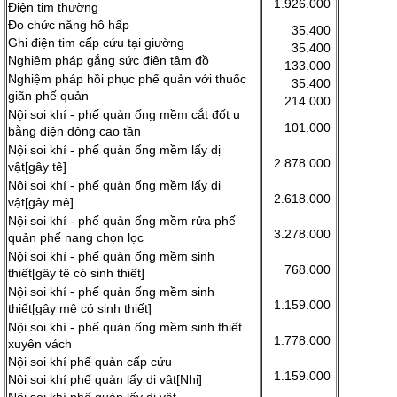
1.926.000
Điện tim thường
Đo chức năng hô hấp
35.400
Ghi điện tim cấp cứu tại giường
35.400
Nghiệm pháp gắng sức điện tâm đồ
133.000
Nghiệm pháp hồi phục phế quản với thuốc
35.400
giãn phế quản
214.000
Nội soi khí - phế quản ống mềm cắt đốt u
101.000
bằng điện đông cao tần
Nội soi khí - phế quản ống mềm lấy dị
2.878.000
vật[gây tê]
Nội soi khí - phế quản ống mềm lấy dị
2.618.000
vật[gây mê]
Nội soi khí - phế quản ống mềm rửa phế
3.278.000
quản phế nang chọn lọc
Nội soi khí - phế quản ống mềm sinh
768.000
thiết[gây tê có sinh thiết]
Nội soi khí - phế quản ống mềm sinh
1.159.000
thiết[gây mê có sinh thiết]
Nội soi khí - phế quản ống mềm sinh thiết
1.778.000
xuyên vách
Nội soi khí phế quản cấp cứu
1.159.000
Nội soi khí phế quản lấy dị vật[Nhi]