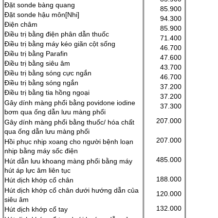
Đặt sonde bàng quang
85.900
Đặt sonde hậu môn[Nhi]
94.300
Điện châm
85.900
Điều trị bằng điện phân dẫn thuốc
71.400
Điều trị bằng máy kéo giãn cột sống
46.700
Điều trị bằng Parafin
47.600
Điều trị bằng siêu âm
43.700
Điều trị bằng sóng cực ngắn
46.700
Điều trị bằng sóng ngắn
37.200
Điều trị bằng tia hồng ngoại
37.200
Gây dính màng phổi bằng povidone iodine
37.300
bơm qua ống dẫn lưu màng phổi
207.000
Gây dính màng phổi bằng thuốc/ hóa chất
qua ống dẫn lưu màng phổi
207.000
Hồi phục nhịp xoang cho người bệnh loạn
nhịp bằng máy sốc điện
485.000
Hút dẫn lưu khoang màng phổi bằng máy
hút áp lực âm liên tục
188.000
Hút dịch khớp cổ chân
Hút dịch khớp cổ chân dưới hướng dẫn của
120.000
siêu âm
132.000
Hút dịch khớp cổ tay