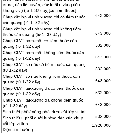
trứng, tiền liệt tuyến, các khối u vùng tiểu
khung.v.v.) (từ 1-32 dãy)[có tiêm thuốc]
643.000
Chụp cắt lớp vi tính xương chi có tiêm thuốc
cản quang (từ 1- 32 dãy)
Chụp cắt lớp vi tính xương chi không tiêm
643.000
thuốc cản quang (từ 1- 32 dãy)
Chụp CLVT hàm-mặt có tiêm thuốc cản
532.000
quang (từ 1-32 dãy)
Chụp CLVT hàm-mặt không tiêm thuốc cản
643.000
quang (từ 1-32 dãy)
Chụp CLVT sọ não có tiêm thuốc cản quang
532.000
(từ 1-32 dãy)
Chụp CLVT sọ não không tiêm thuốc cản
643.000
quang (từ 1-32 dãy)
Chụp CLVT tai-xương đá có tiêm thuốc cản
532.000
quang (từ 1-32 dãy)
Chụp CLVT tai-xương đá không tiêm thuốc
643.000
(từ 1-32 dãy)
Sinh thiết phổi/màng phổi dưới cắt lớp vi tính
532.000
Sinh thiết u phổi dưới hướng dẫn của chụp
cắt lớp vi tính
1.926.000
Điện tim thường