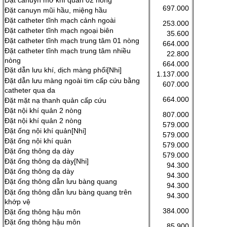
Đặt canuyn mở khí quản 02 nòng
697.000
Đặt canuyn mũi hầu, miệng hầu
Đặt catheter tĩnh mạch cảnh ngoài
253.000
Đặt catheter tĩnh mạch ngoại biên
35.600
Đặt catheter tĩnh mạch trung tâm 01 nòng
664.000
Đặt catheter tĩnh mạch trung tâm nhiều
22.800
nòng
664.000
Đặt dẫn lưu khí, dịch màng phổi[Nhi]
1.137.000
Đặt dẫn lưu màng ngoài tim cấp cứu bằng
607.000
catheter qua da
664.000
Đặt mặt nạ thanh quản cấp cứu
Đặt nội khí quản 2 nòng
807.000
Đặt nội khí quản 2 nòng
579.000
Đặt ống nội khí quản[Nhi]
579.000
Đặt ống nội khí quản
579.000
Đặt ống thông dạ dày
579.000
Đặt ống thông dạ dày[Nhi]
94.300
Đặt ống thông dạ dày
94.300
Đặt ống thông dẫn lưu bàng quang
94.300
Đặt ống thông dẫn lưu bàng quang trên
94.300
khớp vệ
384.000
Đặt ống thông hậu môn
Đặt ống thông hậu môn
85.900