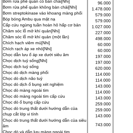
Bơm rửa phế quản có bàn chải[Nhi]
96.000
Bơm rửa phế quản không bàn chải[Nhi]
1.478.000
Bơm streptokinase vào khoang màng phổi
579.000
Bóp bóng Ambu qua mặt nạ
579.000
Cấp cứu ngừng tuần hoàn hô hấp cơ bản
1.027.000
Chăm sóc lỗ mở khí quản[Nhi]
227.000
Chăm sóc lỗ mở khí quản (một lần)
498.000
Chích hạch viêm mủ[Nhi]
60.000
Chích rạch áp xe nhỏ[Nhi]
60.000
Chọc dẫn lưu ổ áp xe dưới siêu âm
197.000
Chọc dịch tuỷ sống[Nhi]
197.000
Chọc dịch tuỷ sống
620.000
Chọc dò dịch màng phổi
114.000
Chọc dò dịch não tuỷ
114.000
Chọc dò dịch ổ bụng xét nghiệm
143.000
Chọc dò màng ngoài tim
114.000
Chọc dò màng ngoài tim cấp cứu
143.000
Chọc dò ổ bụng cấp cứu
259.000
Chọc dò trung thất dưới hướng dẫn của
259.000
chụp cắt lớp vi tính
143.000
Chọc dò trung thất dưới hướng dẫn của siêu
743.000
âm
Chọc dò và dẫn lưu màng ngoài tim