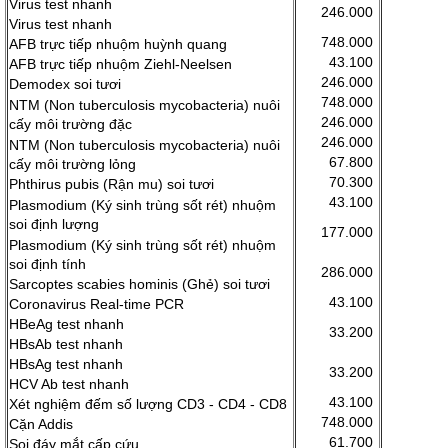
Virus test nhanh
246.000
Virus test nhanh
748.000
AFB trực tiếp nhuộm huỳnh quang
43.100
AFB trực tiếp nhuộm Ziehl-Neelsen
246.000
Demodex soi tươi
748.000
NTM (Non tuberculosis mycobacteria) nuôi
246.000
cấy môi trường đặc
246.000
NTM (Non tuberculosis mycobacteria) nuôi
67.800
cấy môi trường lỏng
70.300
Phthirus pubis (Rận mu) soi tươi
43.100
Plasmodium (Ký sinh trùng sốt rét) nhuộm
soi định lượng
177.000
Plasmodium (Ký sinh trùng sốt rét) nhuộm
soi định tính
286.000
Sarcoptes scabies hominis (Ghẻ) soi tươi
43.100
Coronavirus Real-time PCR
HBeAg test nhanh
33.200
HBsAb test nhanh
HBsAg test nhanh
33.200
HCV Ab test nhanh
43.100
Xét nghiệm đếm số lượng CD3 - CD4 - CD8
748.000
Cặn Addis
61.700
Soi đáy mắt cấp cứu