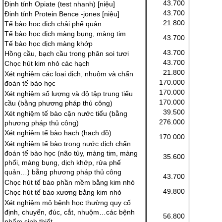
43.700
Định tính Opiate (test nhanh) [niệu]
43.700
Định tính Protein Bence -jones [niệu]
21.800
Tế bào học dịch chải phế quản
Tế bào học dịch màng bụng, màng tim
43.700
Tế bào học dịch màng khớp
43.700
Hồng cầu, bạch cầu trong phân soi tươi
43.700
Chọc hút kim nhỏ các hạch
21.800
Xét nghiệm các loại dịch, nhuộm và chẩn
170.000
đoán tế bào học
170.000
Xét nghiệm số lượng và độ tập trung tiểu
170.000
cầu (bằng phương pháp thủ công)
39.500
Xét nghiệm tế bào cặn nước tiểu (bằng
276.000
phương pháp thủ công)
Xét nghiệm tế bào hạch (hạch đồ)
170.000
Xét nghiệm tế bào trong nước dịch chẩn
đoán tế bào học (não tủy, màng tim, màng
35.600
phổi, màng bụng, dịch khớp, rửa phế
quản…) bằng phương pháp thủ công
43.700
Chọc hút tế bào phần mềm bằng kim nhỏ
49.800
Chọc hút tế bào xương bằng kim nhỏ
Xét nghiệm mô bệnh học thường quy cố
định, chuyển, đúc, cắt, nhuộm…các bệnh
56.800
phẩm sinh thiết