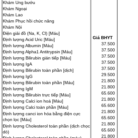
Khám Ung bướu
Khám Ngoại
Khám Lao
Khám Phục hồi chức năng
Khám Nội
Điện giải đồ (Na, K, Cl) [Máu]
Giá BHYT
Định lượng Acid Uric [Máu]
37.500
Định lượng Albumin [Máu]
37.500
Định lượng Alpha1 Antitrypsin [Máu]
37.500
Định lượng Bilirubin gián tiếp [Máu]
37.500
Định lượng IgA
37.500
Định lượng Bilirubin toàn phần [dịch]
29.500
Định lượng IgG
21.800
Định lượng Bilirubin toàn phần [Máu]
21.800
Định lượng IgM
65.600
Định lượng Bilirubin trực tiếp [Máu]
21.800
Định lượng Calci ion hoá [Máu]
65.600
Định lượng Calci toàn phần [Máu]
21.800
Định lượng canci ion hóa bằng điện cực
65.600
chọn lọc [Máu]
21.800
Định lượng Cholesterol toàn phần (dịch chọc
65.600
dò)
21.800