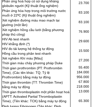
Phản ứng hoà hợp có sử dụng kháng
23.700
globulin người (Kỹ thuật ống nghiệm)
Phản ứng hòa hợp trong môi trường nước
83.100
muối ở 22ºC (Kỹ thuật ống nghiệm)
Xét nghiệm đường máu mao mạch tại
83.100
giường (một lần)
Xét nghiệm hồng cầu lưới (bằng phương
76.900
pháp thủ công)
HIV Ab test nhanh
29.600
HIV khẳng định (*)
HIV đo tải lượng hệ thống tự động
15.500
Hồng cầu trong phân test nhanh
Xét nghiệm Khí máu [Máu]
27.200
Thời gian máu chảy phương pháp Duke
55.400
Thời gian prothrombin (PT: Prothrombin
184.000
Time), (Các tên khác: TQ; Tỷ lệ
956.000
Prothrombin) bằng máy tự động
67.800
Thời gian thrombin (TT: Thrombin Time)
218.000
bằng máy tự động
13.000
Thời gian thromboplastin một phần hoạt hoá
(APTT: Activated Partial Thromboplastin
65.300
Time), (Tên khác: TCK) bằng máy tự động
Định lượng Fibrinogen (Tên khác: Định