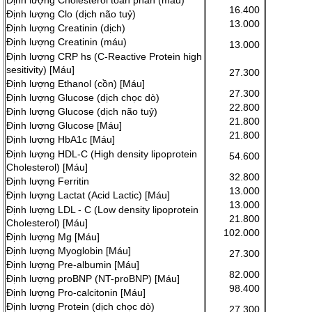
Định lượng Cholesterol toàn phần (máu)
16.400
Định lượng Clo (dịch não tuỷ)
13.000
Định lượng Creatinin (dịch)
Định lượng Creatinin (máu)
13.000
Định lượng CRP hs (C-Reactive Protein high
sesitivity) [Máu]
27.300
Định lượng Ethanol (cồn) [Máu]
27.300
Định lượng Glucose (dịch chọc dò)
22.800
Định lượng Glucose (dịch não tuỷ)
21.800
Định lượng Glucose [Máu]
21.800
Định lượng HbA1c [Máu]
Định lượng HDL-C (High density lipoprotein
54.600
Cholesterol) [Máu]
32.800
Định lượng Ferritin
13.000
Định lượng Lactat (Acid Lactic) [Máu]
13.000
Định lượng LDL - C (Low density lipoprotein
21.800
Cholesterol) [Máu]
102.000
Định lượng Mg [Máu]
Định lượng Myoglobin [Máu]
27.300
Định lượng Pre-albumin [Máu]
82.000
Định lượng proBNP (NT-proBNP) [Máu]
98.400
Định lượng Pro-calcitonin [Máu]
Định lượng Protein (dịch chọc dò)
27.300