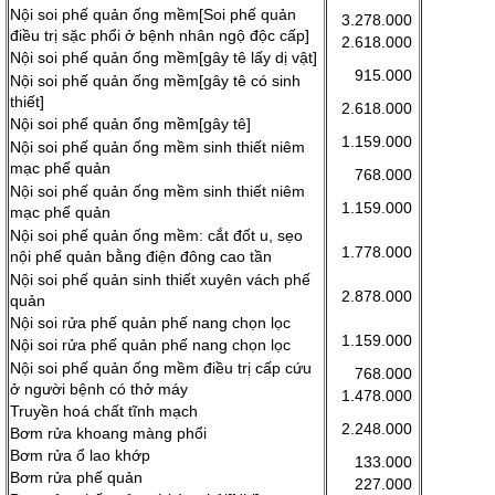
Nội soi phế quản ống mềm[Soi phế quản
3.278.000
điều trị sặc phổi ở bệnh nhân ngộ độc cấp]
2.618.000
Nội soi phế quản ống mềm[gây tê lấy dị vật]
915.000
Nội soi phế quản ống mềm[gây tê có sinh
thiết]
2.618.000
Nội soi phế quản ống mềm[gây tê]
1.159.000
Nội soi phế quản ống mềm sinh thiết niêm
mạc phế quản
768.000
Nội soi phế quản ống mềm sinh thiết niêm
1.159.000
mạc phế quản
Nội soi phế quản ống mềm: cắt đốt u, sẹo
1.778.000
nội phế quản bằng điện đông cao tần
Nội soi phế quản sinh thiết xuyên vách phế
2.878.000
quản
Nội soi rửa phế quản phế nang chọn lọc
1.159.000
Nội soi rửa phế quản phế nang chọn lọc
Nội soi phế quản ống mềm điều trị cấp cứu
768.000
ở người bệnh có thở máy
1.478.000
Truyền hoá chất tĩnh mạch
2.248.000
Bơm rửa khoang màng phổi
Bơm rửa ổ lao khớp
133.000
Bơm rửa phế quản
227.000