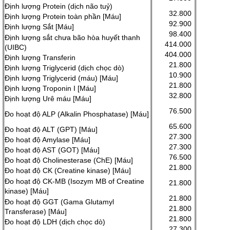
Định lượng Protein (dịch não tuỷ)
32.800
Định lượng Protein toàn phần [Máu]
92.900
Định lượng Sắt [Máu]
98.400
Định lượng sắt chưa bão hòa huyết thanh
414.000
(UIBC)
404.000
Định lượng Transferin
21.800
Định lượng Triglycerid (dịch chọc dò)
10.900
Định lượng Triglycerid (máu) [Máu]
21.800
Định lượng Troponin I [Máu]
32.800
Định lượng Urê máu [Máu]
76.500
Đo hoạt độ ALP (Alkalin Phosphatase) [Máu]
65.600
Đo hoạt độ ALT (GPT) [Máu]
27.300
Đo hoạt độ Amylase [Máu]
27.300
Đo hoạt độ AST (GOT) [Máu]
76.500
Đo hoạt độ Cholinesterase (ChE) [Máu]
21.800
Đo hoạt độ CK (Creatine kinase) [Máu]
Đo hoạt độ CK-MB (Isozym MB of Creatine
21.800
kinase) [Máu]
21.800
Đo hoạt độ GGT (Gama Glutamyl
21.800
Transferase) [Máu]
21.800
Đo hoạt độ LDH (dịch chọc dò)
27.300