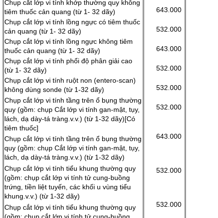
Chụp cắt lớp vi tính khớp thường quy không
643.000
tiêm thuốc cản quang (từ 1- 32 dãy)
Chụp cắt lớp vi tính lồng ngực có tiêm thuốc
532.000
cản quang (từ 1- 32 dãy)
Chụp cắt lớp vi tính lồng ngực không tiêm
643.000
thuốc cản quang (từ 1- 32 dãy)
Chụp cắt lớp vi tính phổi độ phân giải cao
532.000
(từ 1- 32 dãy)
Chụp cắt lớp vi tính ruột non (entero-scan)
532.000
không dùng sonde (từ 1-32 dãy)
Chụp cắt lớp vi tính tầng trên ổ bụng thường
532.000
quy (gồm: chụp Cắt lớp vi tính gan-mật, tụy,
lách, dạ dày-tá tràng.v.v.) (từ 1-32 dãy)[Có
tiêm thuốc]
643.000
Chụp cắt lớp vi tính tầng trên ổ bụng thường
quy (gồm: chụp Cắt lớp vi tính gan-mật, tụy,
lách, dạ dày-tá tràng.v.v.) (từ 1-32 dãy)
Chụp cắt lớp vi tính tiểu khung thường quy
532.000
(gồm: chụp cắt lớp vi tính tử cung-buồng
trứng, tiền liệt tuyến, các khối u vùng tiểu
khung.v.v.) (từ 1-32 dãy)
532.000
Chụp cắt lớp vi tính tiểu khung thường quy
(gồm: chụp cắt lớp vi tính tử cung-buồng