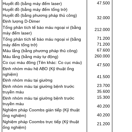
47.500
Huyết đồ (bằng máy đếm laser)
Huyết đồ (bằng máy đếm tổng trở)
Huyết đồ (bằng phương pháp thủ công)
32.000
Định lượng D-Dimer
Tổng phân tích tế bào máu ngoại vi (bằng
212.000
máy đếm laser)
71.200
Tổng phân tích tế bào máu ngoại vi (bằng
71.200
máy đếm tổng trở)
67.600
Máu lắng (bằng phương pháp thủ công)
260.000
Máu lắng (bằng máy tự động)
Co cục máu đông (Tên khác: Co cục máu)
47.500
Định nhóm máu hệ ABO (Kỹ thuật ống
nghiệm)
41.500
Định nhóm máu tại giường
23.700
Định nhóm máu tại giường bệnh trước
35.600
truyền máu
15.300
Định nhóm máu tại giường bệnh trước
truyền máu
40.200
Nghiệm pháp Coombs gián tiếp (Kỹ thuật
40.200
ống nghiệm)
Nghiệm pháp Coombs trực tiếp (Kỹ thuật
21.200
ống nghiệm)