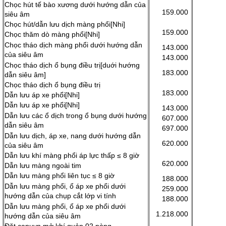
Chọc hút tế bào xương dưới hướng dẫn của
159.000
siêu âm
Chọc hút/dẫn lưu dịch màng phổi[Nhi]
159.000
Chọc thăm dò màng phổi[Nhi]
Chọc tháo dịch màng phổi dưới hướng dẫn
143.000
của siêu âm
143.000
Chọc tháo dịch ổ bụng điều trị[duới hướng
183.000
dẫn siêu âm]
Chọc tháo dịch ổ bụng điều trị
183.000
Dẫn lưu áp xe phổi[Nhi]
Dẫn lưu áp xe phổi[Nhi]
143.000
Dẫn lưu các ổ dịch trong ổ bụng dưới hướng
607.000
dẫn siêu âm
697.000
Dẫn lưu dịch, áp xe, nang dưới hướng dẫn
620.000
của siêu âm
Dẫn lưu khí màng phổi áp lực thấp ≤ 8 giờ
620.000
Dẫn lưu màng ngoài tim
Dẫn lưu màng phổi liên tục ≤ 8 giờ
188.000
Dẫn lưu màng phổi, ổ áp xe phổi dưới
259.000
hướng dẫn của chụp cắt lớp vi tính
188.000
Dẫn lưu màng phổi, ổ áp xe phổi dưới
1.218.000
hướng dẫn của siêu âm