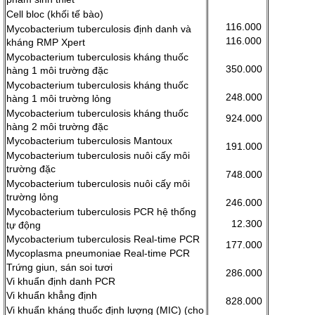
Cell bloc (khối tế bào)
116.000
Mycobacterium tuberculosis định danh và
116.000
kháng RMP Xpert
Mycobacterium tuberculosis kháng thuốc
350.000
hàng 1 môi trường đặc
Mycobacterium tuberculosis kháng thuốc
248.000
hàng 1 môi trường lỏng
Mycobacterium tuberculosis kháng thuốc
924.000
hàng 2 môi trường đặc
Mycobacterium tuberculosis Mantoux
191.000
Mycobacterium tuberculosis nuôi cấy môi
trường đặc
748.000
Mycobacterium tuberculosis nuôi cấy môi
trường lỏng
246.000
Mycobacterium tuberculosis PCR hệ thống
12.300
tự động
Mycobacterium tuberculosis Real-time PCR
177.000
Mycoplasma pneumoniae Real-time PCR
Trứng giun, sán soi tươi
286.000
Vi khuẩn định danh PCR
Vi khuẩn khẳng định
828.000
Vi khuẩn kháng thuốc định lượng (MIC) (cho