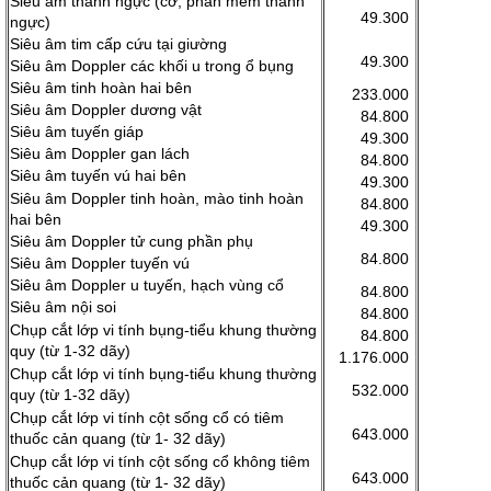
Siêu âm thành ngực (cơ, phần mềm thành
49.300
ngực)
Siêu âm tim cấp cứu tại giường
49.300
Siêu âm Doppler các khối u trong ổ bụng
Siêu âm tinh hoàn hai bên
233.000
Siêu âm Doppler dương vật
84.800
Siêu âm tuyến giáp
49.300
Siêu âm Doppler gan lách
84.800
Siêu âm tuyến vú hai bên
49.300
Siêu âm Doppler tinh hoàn, mào tinh hoàn
84.800
hai bên
49.300
Siêu âm Doppler tử cung phần phụ
84.800
Siêu âm Doppler tuyến vú
Siêu âm Doppler u tuyến, hạch vùng cổ
84.800
Siêu âm nội soi
84.800
Chụp cắt lớp vi tính bụng-tiểu khung thường
84.800
quy (từ 1-32 dãy)
1.176.000
Chụp cắt lớp vi tính bụng-tiểu khung thường
532.000
quy (từ 1-32 dãy)
Chụp cắt lớp vi tính cột sống cổ có tiêm
643.000
thuốc cản quang (từ 1- 32 dãy)
Chụp cắt lớp vi tính cột sống cổ không tiêm
643.000
thuốc cản quang (từ 1- 32 dãy)