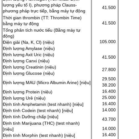
lượng yếu tố I), phương pháp Clauss-
41.500
phương pháp trực tiếp, bằng máy tự động
Thời gian thrombin (TT: Thrombin Time)
41.500
bằng máy tự động
Tổng phân tích nước tiểu (Bằng máy tự
động)
105.000
Điện giải (Na, K, Cl) (niệu)
Định lượng Amylase (niệu)
Định lượng Axit Uric (niệu)
41.500
Định lượng Canxi (niệu)
Định lượng Creatinin (niệu)
27.800
Định lượng Glucose (niệu)
29.500
Định lượng MAU (Micro Albumin Arine) [niệu]
38.200
16.400
Định lượng Protein (niệu)
25.000
Định lượng Urê (niệu)
16.400
Định tính Amphetamin (test nhanh) [niệu]
14.000
Định tính Codein (test nhanh) [niệu]
Định tính Dưỡng chấp [niệu]
43.700
Định tính Marijuana (THC) (test nhanh)
14.000
[niệu]
16.400
Định tính Morphin (test nhanh) [niệu]