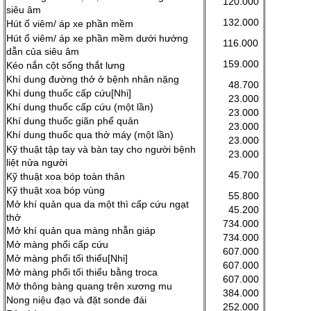
120.000
siêu âm
132.000
Hút ổ viêm/ áp xe phần mềm
Hút ổ viêm/ áp xe phần mềm dưới hướng
116.000
dẫn của siêu âm
159.000
Kéo nắn cột sống thắt lưng
Khí dung đường thở ở bệnh nhân nặng
48.700
Khí dung thuốc cấp cứu[Nhi]
23.000
Khí dung thuốc cấp cứu (một lần)
23.000
Khí dung thuốc giãn phế quản
23.000
Khí dung thuốc qua thở máy (một lần)
23.000
Kỹ thuật tập tay và bàn tay cho người bệnh
23.000
liệt nửa người
45.700
Kỹ thuật xoa bóp toàn thân
Kỹ thuật xoa bóp vùng
55.800
Mở khí quản qua da một thì cấp cứu ngạt
45.200
thở
734.000
Mở khí quản qua màng nhẫn giáp
734.000
Mở màng phổi cấp cứu
607.000
Mở màng phổi tối thiểu[Nhi]
607.000
Mở màng phổi tối thiểu bằng troca
607.000
Mở thông bàng quang trên xương mu
384.000
Nong niệu đạo và đặt sonde đái
252.000