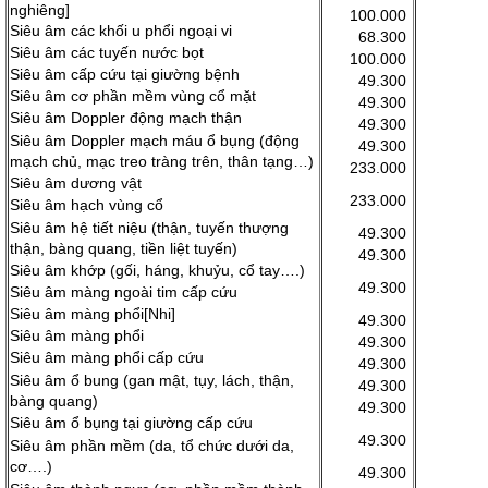
nghiêng]
100.000
Siêu âm các khối u phổi ngoại vi
68.300
Siêu âm các tuyến nước bọt
100.000
Siêu âm cấp cứu tại giường bệnh
49.300
Siêu âm cơ phần mềm vùng cổ mặt
49.300
Siêu âm Doppler động mạch thận
49.300
Siêu âm Doppler mạch máu ổ bụng (động
49.300
mạch chủ, mạc treo tràng trên, thân tạng…)
233.000
Siêu âm dương vật
233.000
Siêu âm hạch vùng cổ
Siêu âm hệ tiết niệu (thận, tuyến thượng
49.300
thận, bàng quang, tiền liệt tuyến)
49.300
Siêu âm khớp (gối, háng, khuỷu, cổ tay….)
49.300
Siêu âm màng ngoài tim cấp cứu
Siêu âm màng phổi[Nhi]
49.300
Siêu âm màng phổi
49.300
Siêu âm màng phổi cấp cứu
49.300
Siêu âm ổ bung (gan mật, tụy, lách, thận,
49.300
bàng quang)
49.300
Siêu âm ổ bụng tại giường cấp cứu
49.300
Siêu âm phần mềm (da, tổ chức dưới da,
cơ….)
49.300