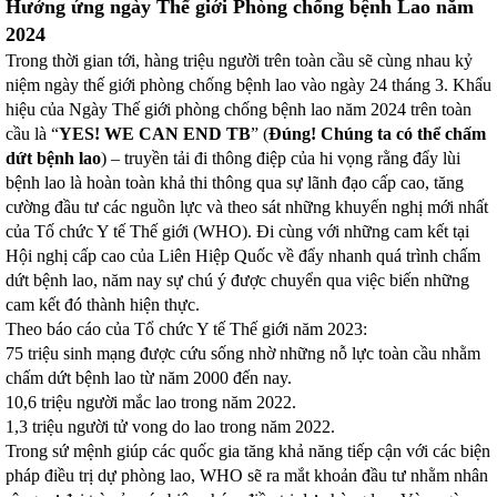
Hưởng ứng ngày Thế giới Phòng chống bệnh Lao năm
2024
Trong thời gian tới, hàng triệu người trên toàn cầu sẽ cùng nhau kỷ
niệm ngày thế giới phòng chống bệnh lao vào ngày 24 tháng 3. Khẩu
hiệu của Ngày Thế giới phòng chống bệnh lao năm 2024 trên toàn
cầu là “
YES! WE CAN END TB
” (
Đúng! Chúng ta có thể chấm
dứt bệnh lao
) – truyền tải đi thông điệp của hi vọng rằng đẩy lùi
bệnh lao là hoàn toàn khả thi thông qua sự lãnh đạo cấp cao, tăng
cường đầu tư các nguồn lực và theo sát những khuyến nghị mới nhất
của Tố chức Y tế Thế giới (WHO). Đi cùng với những cam kết tại
Hội nghị cấp cao của Liên Hiệp Quốc về đẩy nhanh quá trình chấm
dứt bệnh lao, năm nay sự chú ý được chuyển qua việc biến những
cam kết đó thành hiện thực.
Theo báo cáo của Tổ chức Y tế Thế giới năm 2023:
75 triệu sinh mạng được cứu sống nhờ những nỗ lực toàn cầu nhằm
chấm dứt bệnh lao từ năm 2000 đến nay.
10,6 triệu người mắc lao trong năm 2022.
1,3 triệu người tử vong do lao trong năm 2022.
Trong sứ mệnh giúp các quốc gia tăng khả năng tiếp cận với các biện
pháp điều trị dự phòng lao, WHO sẽ ra mắt khoản đầu tư nhằm nhân