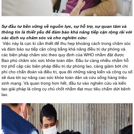
Sự đầu tư bền vững về nguồn lực, sự hỗ trợ, sự quan tâm và
thông tin là thiết yếu để đảm bảo khả năng tiếp cận rộng rãi với
các dịch vụ chăm sóc và cho nghiên cứu:
Việc này là cực kì cần thiết để thu hẹp khoảng cách trong chăm sóc
và đảm bảo sự tiếp cận công bằng khả năng điều trị dự phòng và
các biện pháp chăm sóc theo quy định của WHO nhằm đặt được
Bao phủ chăm sóc sức khỏe toàn dân. Đầu tư càng nhiều nhằm hỗ
trợ phổ cập các biện pháp điều trị dự phòng lao, càng giảm bớt chi
phí cho chẩn đoán và điều trị, qua đó những sáng kiến và công cụ số
sẽ dưa tới sự nâng cao sức khỏe toàn dân và cứu sống hàng triệu
sinh mạng. Và quan trọng hơn hết, đầu tư vào nghiên cứu và kiến
tạo giải pháp là công cụ chủ chốt nhằm đạt mục tiêu chấm dứt bệnh
lao.