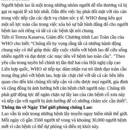
Người bệnh lao là một trong những nhóm người dễ tổn thương và bị
gạt ra ngoài lề xã hội nhất. Dẫn đến việc họ phải đối mặt với rào cản
trong việc tiếp cận các dịch vụ chăm sóc y tế. WHO đang kêu gọi
một nỗ lực toàn cầu trong việc xóa bỏ sự bất bình đẳng đó cho người
bệnh lao nói riêng và tất cả các bệnh tật nói chung.
Tiến sĩ Tereza Kasaeva, Giám đốc Chương trình Lao Toàn cầu của
WHO cho biết: “Chúng tôi hy vọng rằng tất cả những hành động
chung này có thể giúp thúc đẩy cuộc chiến với bệnh lao để cứu sống
nhiều người và đạt được các mục tiêu về bệnh lao toàn cầu”. "Theo
yêu cầu trong tuyên bố chính trị lần thứ hai của Hội nghị cấp cao
Liên hợp quốc, WHO sẽ tiếp tục đảm nhận vai trò lãnh đạo toàn cầu
trong ứng phó với bệnh lao, hợp tác chặt chẽ với tất cả các bên liên
quan cho đến khi chúng tôi tiếp cận và cứu được mọi người, gia đình
và cộng đồng bị ảnh hưởng bởi căn bệnh chết người này. Chúng tôi
phải giữ động lực để ngăn chặn sự lây lan của căn bệnh cổ xưa này
và tiếp cận với người bị ảnh hưởng để có những chăm sóc cần thiết".
Thông tin về Ngày Thế giới phòng chống Lao:
Lao vẫn là một trong những bệnh lây truyền nguy hiểm nhất thế giới.
Mỗi ngày có gần 3560 người tử vong và khoảng 30,000 người bệnh
mới vì căn bệnh có thể dự phòng và điều trị khỏi này.