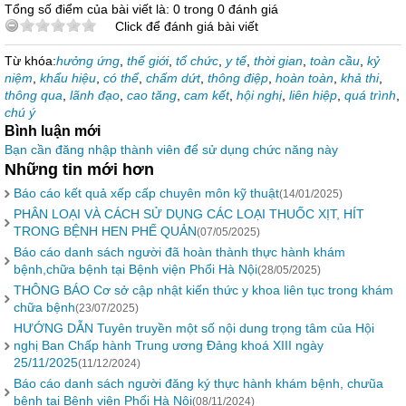
Tổng số điểm của bài viết là: 0 trong 0 đánh giá
Click để đánh giá bài viết
Từ khóa:
hưởng ứng
,
thế giới
,
tổ chức
,
y tế
,
thời gian
,
toàn cầu
,
kỷ
niệm
,
khẩu hiệu
,
có thể
,
chấm dứt
,
thông điệp
,
hoàn toàn
,
khả thi
,
thông qua
,
lãnh đạo
,
cao tăng
,
cam kết
,
hội nghị
,
liên hiệp
,
quá trình
,
chú ý
Bình luận mới
Bạn cần đăng nhập thành viên để sử dụng chức năng này
Những tin mới hơn
Báo cáo kết quả xếp cấp chuyên môn kỹ thuật
(14/01/2025)
PHÂN LOẠI VÀ CÁCH SỬ DỤNG CÁC LOẠI THUỐC XỊT, HÍT
TRONG BỆNH HEN PHẾ QUẢN
(07/05/2025)
Báo cáo danh sách người đã hoàn thành thực hành khám
bệnh,chữa bệnh tại Bệnh viện Phổi Hà Nội
(28/05/2025)
THÔNG BÁO Cơ sở cập nhật kiến thức y khoa liên tục trong khám
chữa bệnh
(23/07/2025)
HƯỚNG DẪN Tuyên truyền một số nội dung trọng tâm của Hội
nghị Ban Chấp hành Trung ương Đảng khoá XIII ngày
25/11/2025
(11/12/2024)
Báo cáo danh sách người đăng ký thực hành khám bệnh, chưũa
bệnh tại Bệnh viện Phổi Hà Nội
(08/11/2024)