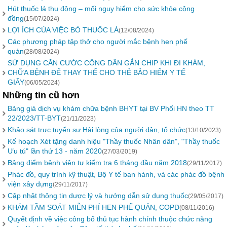
Hút thuốc lá thụ động – mối nguy hiểm cho sức khỏe cộng
đồng
(15/07/2024)
LỢI ÍCH CỦA VIỆC BỎ THUỐC LÁ
(12/08/2024)
Các phương pháp tập thở cho người mắc bệnh hen phế
quản
(28/08/2024)
SỬ DỤNG CĂN CƯỚC CÔNG DÂN GẮN CHIP KHI ĐI KHÁM,
CHỮA BỆNH ĐỂ THAY THẾ CHO THẺ BẢO HIỂM Y TẾ
GIẤY
(06/05/2024)
Những tin cũ hơn
Bảng giá dịch vụ khám chữa bệnh BHYT tại BV Phổi HN theo TT
22/2023/TT-BYT
(21/11/2023)
Khảo sát trực tuyến sự Hài lòng của người dân, tổ chức
(13/10/2023)
Kế hoạch Xét tặng danh hiệu "Thầy thuốc Nhân dân", "Thầy thuốc
Ưu tú" lần thứ 13 - năm 2020
(27/03/2019)
Bảng điểm bệnh viện tự kiểm tra 6 tháng đầu năm 2018
(29/11/2017)
Phác đồ, quy trình kỹ thuật, Bộ Y tế ban hành, và các phác đồ bệnh
viện xây dựng
(29/11/2017)
Cập nhật thông tin dược lý và hướng dẫn sử dụng thuốc
(29/05/2017)
KHÁM TẦM SOÁT MIỄN PHÍ HEN PHẾ QUẢN, COPD
(08/11/2016)
Quyết định về việc công bố thủ tục hành chính thuộc chức năng