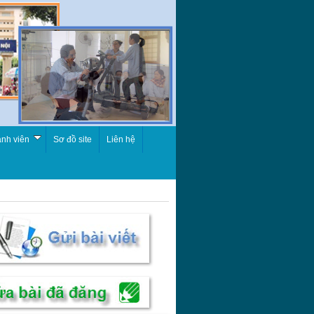
nh viên
Sơ đồ site
Liên hệ