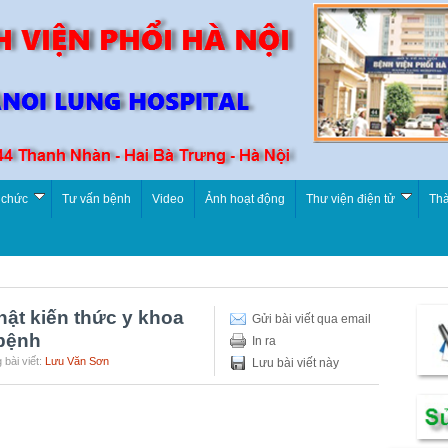
 chức
Tư vấn bệnh
Video
Ảnh hoạt động
Thư viện điện tử
Thà
t kiến thức y khoa
Gửi bài viết qua email
 bệnh
In ra
 bài viết:
Lưu Văn Sơn
Lưu bài viết này