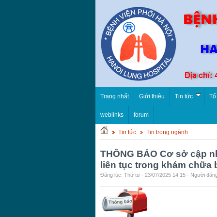
Trang nhất
Giới thiệu
Tin tức
Tổ
weblinks
forum
Tin tức
Tin trong ngành
THÔNG BÁO Cơ sở cập nhậ
liên tục trong khám chữa
Đăng lúc: Thứ tư - 23/07/2025 14:15 - Người đăng