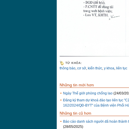
TỪ KHÓA:
thông báo
,
cơ sở
,
kiến thức
,
y khoa
,
liên tục
Những tin mới hơn
Ngày Thế giới phòng chống lao
(24/03/20
Đăng ký tham dự khoá đào tạo liên tục "Cậ
162/2024/QĐ-BYT" của Bệnh viện Phổi H
Những tin cũ hơn
Báo cáo danh sách người đã hoàn thành 
(28/05/2025)