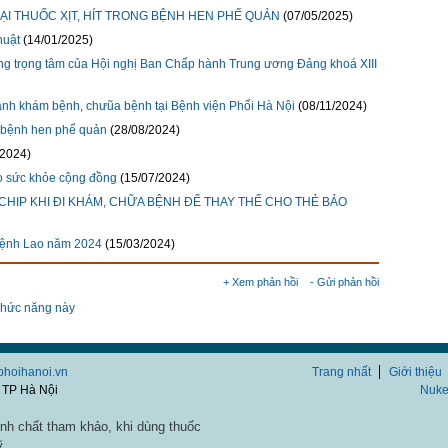
ẠI THUỐC XỊT, HÍT TRONG BỆNH HEN PHẾ QUẢN
(07/05/2025)
huật
(14/01/2025)
 trọng tâm của Hội nghị Ban Chấp hành Trung ương Đảng khoá XIII
ành khám bệnh, chưũa bệnh tại Bệnh viện Phổi Hà Nội
(08/11/2024)
 bệnh hen phế quản
(28/08/2024)
/2024)
ho sức khỏe cộng đồng
(15/07/2024)
IP KHI ĐI KHÁM, CHỮA BỆNH ĐỂ THAY THẾ CHO THẺ BẢO
bệnh Lao năm 2024
(15/03/2024)
+ Xem phản hồi
- Gửi phản hồi
chức năng này
/phoihanoi.vn
Trang nhất
Giới thiệu
 TP Hà Nội
Nuke
nh chất tham khảo, khi dùng thuốc
ỹ.