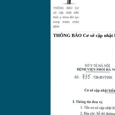
THÔNG BÁO Cơ
sở cập nhật kiến
thức y khoa liên tục
trong khám chữa
bệnh
THÔNG BÁO Cơ sở cập nhật ki