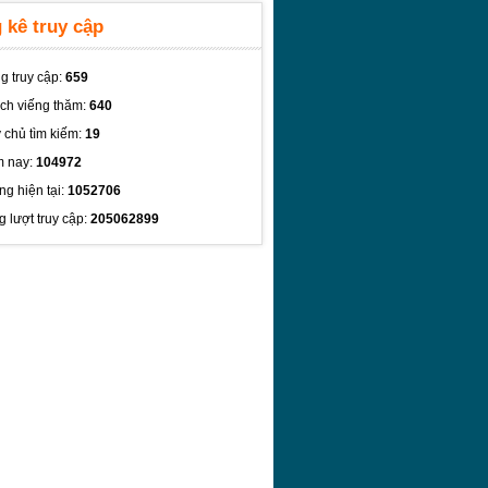
 kê truy cập
g truy cập:
659
ch viếng thăm:
640
 chủ tìm kiếm:
19
 nay:
104972
ng hiện tại:
1052706
g lượt truy cập:
205062899