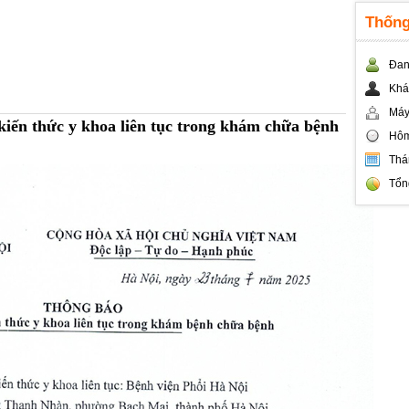
Thống
Đan
Khá
Máy
ến thức y khoa liên tục trong khám chữa bệnh
Hôm
Thá
Tổn