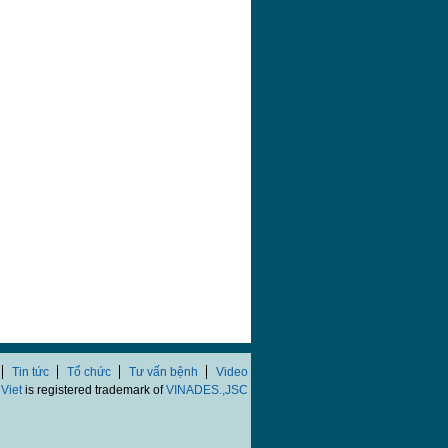
Tin tức
Tổ chức
Tư vấn bệnh
Video
Viet
is registered trademark of
VINADES.,JSC