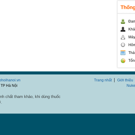
Thống
Đan
Khá
Máy
Hôm
Thá
Tổn
/phoihanoi.vn
Trang nhất
Giới thiệu
 TP Hà Nội
Nuke
nh chất tham khảo, khi dùng thuốc
ỹ.