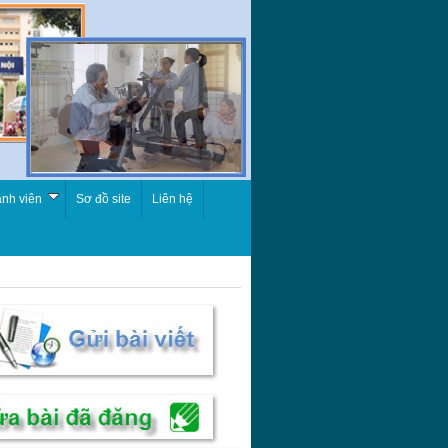
nh viên
Sơ đồ site
Liên hệ