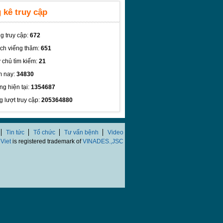
 kê truy cập
g truy cập:
672
ch viếng thăm:
651
 chủ tìm kiếm:
21
 nay:
34830
ng hiện tại:
1354687
g lượt truy cập:
205364880
Tin tức
Tổ chức
Tư vấn bệnh
Video
Viet
is registered trademark of
VINADES.,JSC