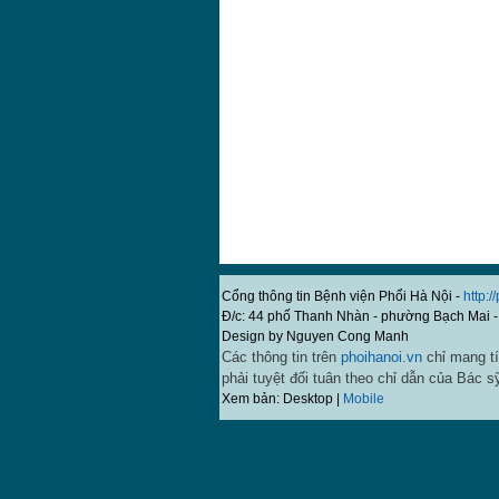
Cổng thông tin Bệnh viện Phổi Hà Nội -
http:/
Đ/c: 44 phố Thanh Nhàn - phường Bạch Mai -
Design by Nguyen Cong Manh
Các thông tin trên
phoihanoi.vn
chỉ mang tí
phải tuyệt đối tuân theo chỉ dẫn của Bác s
Xem bản: Desktop |
Mobile