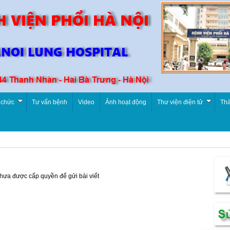
 chức
Tư vấn bệnh
Video
Ảnh hoạt động
Thư viện điện tử
Thà
chưa được cấp quyền để gửi bài viết