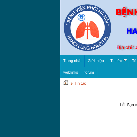
Trang nhất
Giới thiệu
Tin tức
Tổ
weblinks
forum
Tin tức
Lỗi: Bạn 