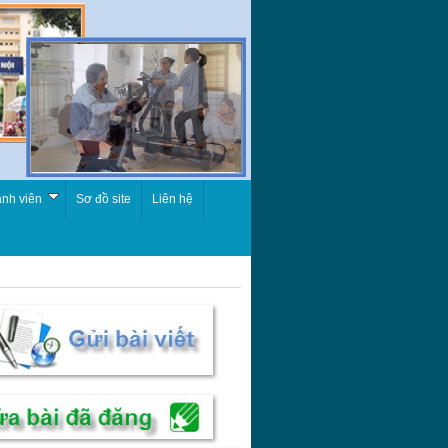
nh viên
Sơ đồ site
Liên hệ