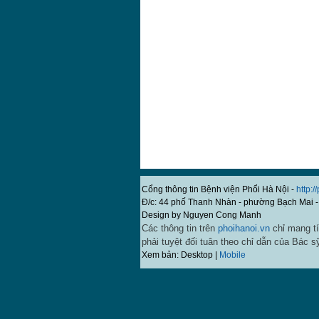
Cổng thông tin Bệnh viện Phổi Hà Nội -
http:/
Đ/c: 44 phố Thanh Nhàn - phường Bạch Mai -
Design by Nguyen Cong Manh
Các thông tin trên
phoihanoi.vn
chỉ mang tí
phải tuyệt đối tuân theo chỉ dẫn của Bác s
Xem bản: Desktop |
Mobile