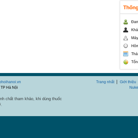
Thống
Đan
Khá
Máy
Hôm
Thá
Tổn
/phoihanoi.vn
Trang nhất
Giới thiệu
 TP Hà Nội
Nuke
nh chất tham khảo, khi dùng thuốc
ỹ.