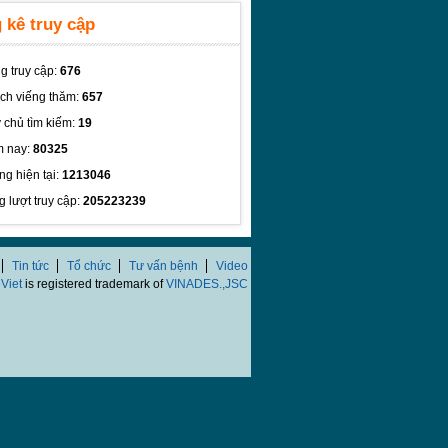
 kê truy cập
g truy cập:
676
ch viếng thăm:
657
 chủ tìm kiếm:
19
 nay:
80325
ng hiện tại:
1213046
g lượt truy cập:
205223239
Tin tức
Tổ chức
Tư vấn bệnh
Video
Viet
is registered trademark of
VINADES.,JSC