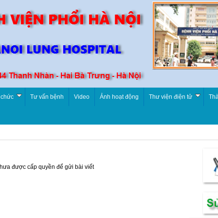
 chức
Tư vấn bệnh
Video
Ảnh hoạt động
Thư viện điện tử
Thà
chưa được cấp quyền để gửi bài viết