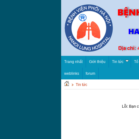
Trang nhất
Giới thiệu
Tin tức
Tổ
weblinks
forum
Tin tức
Lỗi: Bạn 