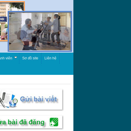
nh viên
Sơ đồ site
Liên hệ