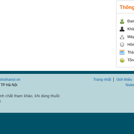
Thống
Đan
Khá
Máy
Hôm
Thá
Tổn
/phoihanoi.vn
Trang nhất
Giới thiệu
 TP Hà Nội
Nuke
nh chất tham khảo, khi dùng thuốc
ỹ.