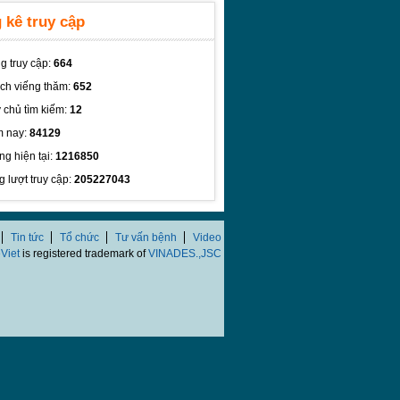
 kê truy cập
g truy cập:
664
ch viếng thăm:
652
 chủ tìm kiếm:
12
 nay:
84129
ng hiện tại:
1216850
g lượt truy cập:
205227043
Tin tức
Tổ chức
Tư vấn bệnh
Video
Viet
is registered trademark of
VINADES.,JSC