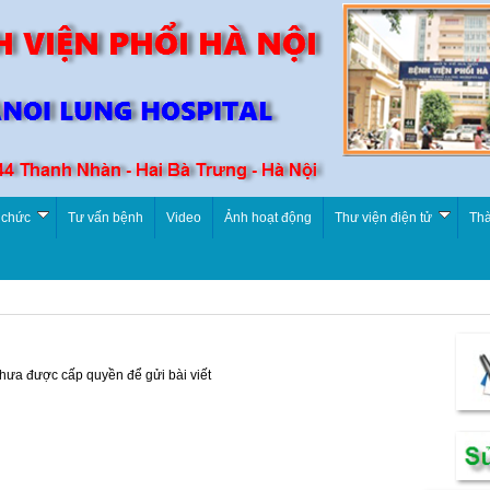
 chức
Tư vấn bệnh
Video
Ảnh hoạt động
Thư viện điện tử
Thà
chưa được cấp quyền để gửi bài viết