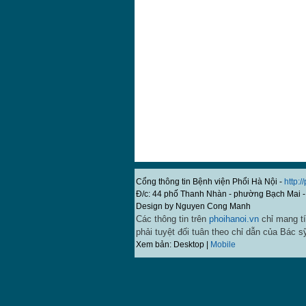
Cổng thông tin Bệnh viện Phổi Hà Nội -
http:/
Đ/c: 44 phố Thanh Nhàn - phường Bạch Mai -
Design by Nguyen Cong Manh
Các thông tin trên
phoihanoi.vn
chỉ mang tí
phải tuyệt đối tuân theo chỉ dẫn của Bác s
Xem bản: Desktop |
Mobile