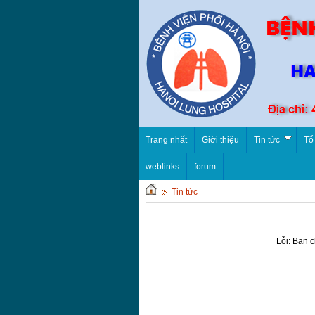
Trang nhất
Giới thiệu
Tin tức
Tổ
weblinks
forum
Tin tức
Lỗi: Bạn 