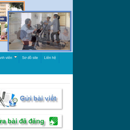
nh viên
Sơ đồ site
Liên hệ