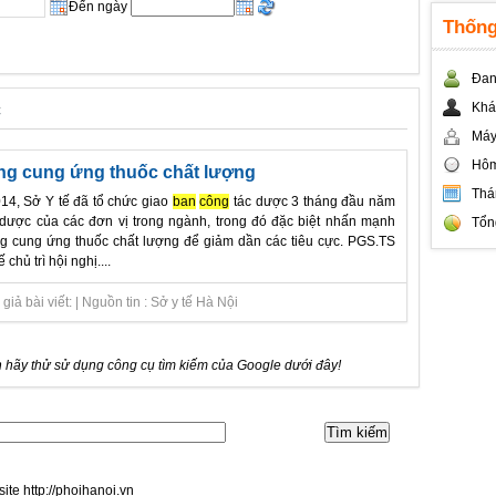
Đến ngày
Thống
Đan
c
Khá
Máy
Hôm
ng cung ứng thuốc chất lượng
Thá
14, Sở Y tế đã tổ chức giao
ban
công
tác dược 3 tháng đầu năm
dược của các đơn vị trong ngành, trong đó đặc biệt nhấn mạnh
Tổn
g cung ứng thuốc chất lượng để giảm dần các tiêu cực. PGS.TS
hủ trì hội nghị....
iả bài viết: | Nguồn tin : Sở y tế Hà Nội
 hãy thử sử dụng công cụ tìm kiếm của Google dưới đây!
site http://phoihanoi.vn