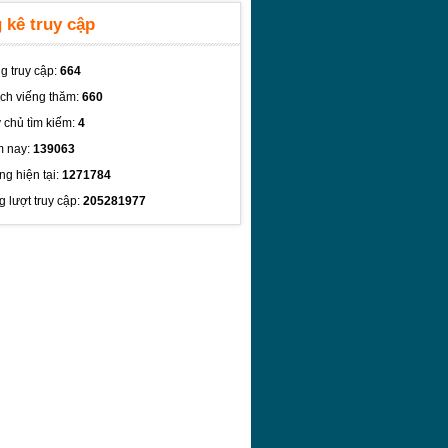
 kê truy cập
g truy cập:
664
ch viếng thăm:
660
 chủ tìm kiếm:
4
 nay:
139063
ng hiện tại:
1271784
g lượt truy cập:
205281977