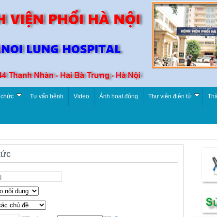
 chức
Tư vấn bệnh
Video
Ảnh hoạt động
Thư viện điện tử
Thà
tức