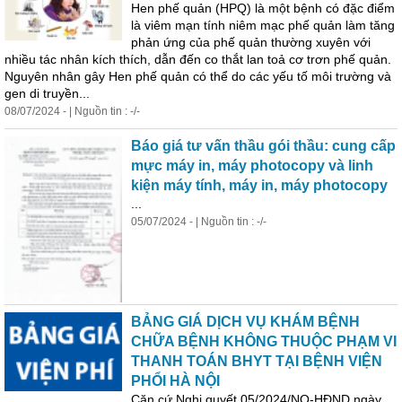
Hen phế quản (HPQ) là một bệnh có đặc điểm
là viêm mạn tính niêm mạc phế quản làm tăng
phản ứng của phế quản thường xuyên với
nhiều tác nhân kích thích, dẫn đến co thắt lan toả cơ trơn phế quản.
Nguyên nhân gây Hen phế quản có thể do các yếu tố môi trường và
gen di truyền...
08/07/2024 - | Nguồn tin : -/-
Báo giá tư vấn thầu gói thầu: cung cấp
mực máy in, máy photocopy và linh
kiện máy tính, máy in, máy photocopy
...
05/07/2024 - | Nguồn tin : -/-
BẢNG GIÁ DỊCH VỤ KHÁM BỆNH
CHỮA BỆNH KHÔNG THUỘC PHẠM VI
THANH TOÁN BHYT TẠI BỆNH VIỆN
PHỔI HÀ NỘI
Căn cứ Nghị quyết 05/2024/NQ-HĐND ngày