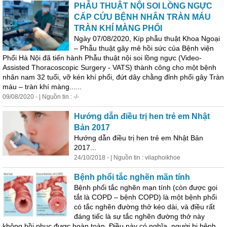
PHẪU THUẬT NỘI SOI LỒNG NGỰC
CẤP CỨU BỆNH NHÂN TRÀN MÁU
TRÀN KHÍ MÀNG PHỔI
Ngày 07/08/2020, Kíp phẫu thuật Khoa Ngoại
– Phẫu thuật gây mê hồi sức của Bệnh viện
Phổi Hà Nội đã tiến hành Phẫu thuật nội soi lồng ngực (Video-
Assisted Thoracoscopic Surgery - VATS) thành công cho một bệnh
nhân nam 32 tuổi, vỡ kén khí phổi, đứt dây chằng đỉnh phổi gây Tràn
máu – tràn khí màng......
09/08/2020 - | Nguồn tin : -/-
Hướng dẫn điều trị hen trẻ em Nhật
Bản 2017
Hướng dẫn điều trị hen trẻ em Nhật Bản
2017...
24/10/2018 - | Nguồn tin : vilaphoikhoe
Bệnh phổi tắc nghẽn mãn tính
Bệnh phổi tắc nghẽn mạn tính (còn được gọi
tắt là COPD – bệnh COPD) là một bệnh phổi
có tắc nghẽn đường thở kéo dài, và điều rất
đáng tiếc là sự tắc nghẽn đường thở này
k
hô
ng hồi phục được hoàn toàn. Điều này có nghĩa, người bị bệnh