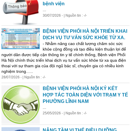
bệnh viện
...
30/07/2026 - | Nguồn tin : -/-
BỆNH VIỆN PHỔI HÀ NỘI TRIỂN KHAI
DỊCH VỤ TƯ VẤN SỨC KHỎE TỪ XA.
- Nhằm nâng cao chất lượng chăm sóc sức
khỏe cộng đồng và tạo điều kiện thuận lợi để
người dân được tiếp cận t
hô
ng tin y tế chính thống, Bệnh viện Phổi
Hà Nội chính thức triển khai dịch vụ tư vấn sức khỏe từ xa qua điện
thoại với sự tham gia của đội ngũ bác sĩ, chuyên gia có nhiều kinh
nghiệm trong......
28/07/2026 - | Nguồn tin : -/-
BỆNH VIỆN PHỔI HÀ NỘI KÝ KẾT
HỢP TÁC TOÀN DIỆN VỚI TRẠM Y TẾ
PHƯỜNG LĨNH NAM
...
25/05/2026 - | Nguồn tin : -/-
NÂNG TẦM VỊ THẾ ĐIỀU DƯỠNG