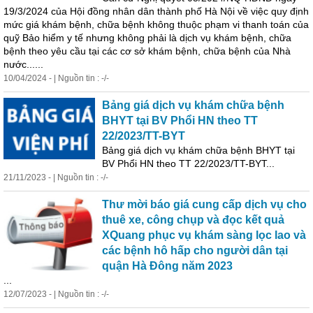
19/3/2024 của Hội đồng nhân dân thành phố Hà Nội về việc quy định
mức giá khám bệnh, chữa bệnh k
hô
ng thuộc phạm vi thanh toán của
quỹ Bảo hiểm y tế nhưng k
hô
ng phải là dịch vụ khám bệnh, chữa
bệnh theo yêu cầu tại các cơ sở khám bệnh, chữa bệnh của Nhà
nước......
10/04/2024 - | Nguồn tin : -/-
Bảng giá dịch vụ khám chữa bệnh
BHYT tại BV Phổi HN theo TT
22/2023/TT-BYT
Bảng giá dịch vụ khám chữa bệnh BHYT tại
BV Phổi HN theo TT 22/2023/TT-BYT...
21/11/2023 - | Nguồn tin : -/-
Thư mời báo giá cung cấp dịch vụ cho
thuê xe, công chụp và đọc kết quả
XQuang phục vụ khám sàng lọc lao và
các bệnh
hô
hấp
cho người dân tại
quận Hà Đông năm 2023
...
12/07/2023 - | Nguồn tin : -/-