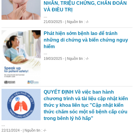
NHÂN, TRIỆU CHỨNG, CHẨN ĐOÁN
VÀ ĐIỀU TRỊ
...
21/03/2025 - | Nguồn tin : -/-
Phát hiện sớm bệnh lao để tránh
những di chứng và biến chứng nguy
hiểm
...
19/03/2025 - | Nguồn tin : -/-
QUYẾT ĐỊNH Về việc ban hành
chương trình và tài liệu cập nhật kiến
thức y khoa liên tục "Cập nhật kiến
thức chăm sóc một số bệnh cấp cứu
trong bênh lý
hô
hấp
"
...
22/11/2024 - | Nguồn tin : -/-