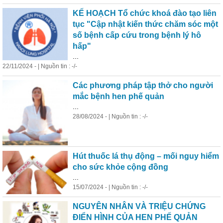
KẾ HOẠCH Tổ chức khoá đào tạo liên
tục "Cập nhật kiến thức chăm sóc một
số bệnh cấp cứu trong bệnh lý
hô
hấp
"
...
22/11/2024 - | Nguồn tin : -/-
Các phương pháp tập thở cho người
mắc bệnh hen phế quản
...
28/08/2024 - | Nguồn tin : -/-
Hút thuốc lá thụ động – mối nguy hiểm
cho sức khỏe cộng đồng
...
15/07/2024 - | Nguồn tin : -/-
NGUYÊN NHÂN VÀ TRIỆU CHỨNG
ĐIỂN HÌNH CỦA HEN PHẾ QUẢN