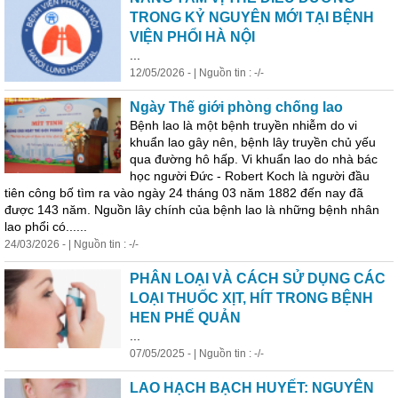
TRONG KỶ NGUYÊN MỚI TẠI BỆNH
VIỆN PHỔI HÀ NỘI
...
12/05/2026 - | Nguồn tin : -/-
Ngày Thế giới phòng chống lao
Bệnh lao là một bệnh truyền nhiễm do vi
khuẩn lao gây nên, bệnh lây truyền chủ yếu
qua đường
hô
hấp
. Vi khuẩn lao do nhà bác
học người Đức - Robert Koch là người đầu
tiên công bố tìm ra vào ngày 24 tháng 03 năm 1882 đến nay đã
được 143 năm. Nguồn lây chính của bệnh lao là những bệnh nhân
lao phổi có......
24/03/2026 - | Nguồn tin : -/-
PHÂN LOẠI VÀ CÁCH SỬ DỤNG CÁC
LOẠI THUỐC XỊT, HÍT TRONG BỆNH
HEN PHẾ QUẢN
...
07/05/2025 - | Nguồn tin : -/-
LAO HẠCH BẠCH HUYẾT: NGUYÊN