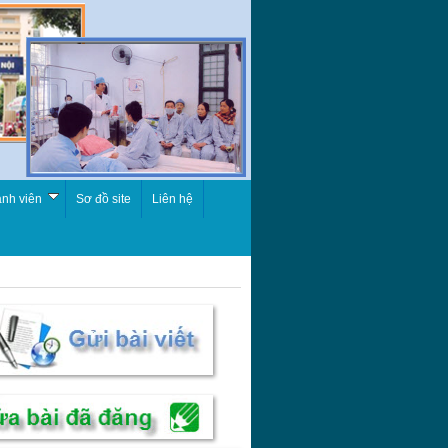
nh viên
Sơ đồ site
Liên hệ