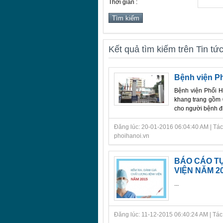
Thời gian :
Kết quả tìm kiếm trên Tin tứ
Bệnh viện Ph
Bệnh viện Phổi H
khang trang gồm 
cho người bệnh đi
Đăng lúc: 20-01-2016 06:04:40 AM | Tác
phoihanoi.vn
BÁO CÁO TỰ
VIỆN NĂM 2
...
Đăng lúc: 11-12-2015 06:40:24 AM | Tác giả