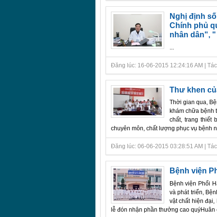
Nghị định số
Chính phủ qu
nhân dân", "
...
Đăng lúc: 16-06-2015 12:24:16 AM | Tác gi
Thư khen của
Thời gian qua, Bệ
khám chữa bệnh tạ
chất, trang thiế
chuyên môn, chất lượng phục vụ bệnh nh
Đăng lúc: 06-06-2015 03:28:51 AM | Tác gi
Bệnh viện Ph
Bệnh viện Phổi H
và phát triển, Bệ
vật chất hiện đại
lễ đón nhận phần thưởng cao quýHuân c