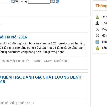
Đến ngày
Thống
Đan
c
Khá
Máy
Hôm
ổi Hà Nội 2016
Thá
à Nội có đội ngũ cán bộ viên chức là 252 người; cơ sở hạ tầng
03 tòa nhà cao tầng trong đó 2 tòa nhà 03 tầng và 09 tầng dành
Tổn
ều trị nội trú với công năng hơn 300 giường bệnh...
 giả bài viết: Phạm Hữu Thường - GĐBV | Nguồn tin :
 KIỂM TRA, ĐÁNH GIÁ CHẤT LƯỢNG BỆNH
015
 bài viết: | Nguồn tin : -/-