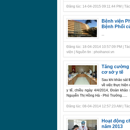
Đăng lúc: 14-04-2015 09:11:44 PM | Tác g
Bệnh viện P
Bệnh Phổi c
...
Đăng lúc: 18-04-2014 10:57:09 PM | Tác
viện | Nguồn tin : phoihanoi.vn
Tăng cường th
cơ sở y tế
Sau khi khảo sát t
về việc thực hiện
y tế, chiều ngày 4/4/2014, Đoàn khảo
Nguyễn Thị Hồng Hà - Phó Trưởng......
Đăng lúc: 08-04-2014 12:57:23 AM | Tác g
Hoạt động c
năm 2013