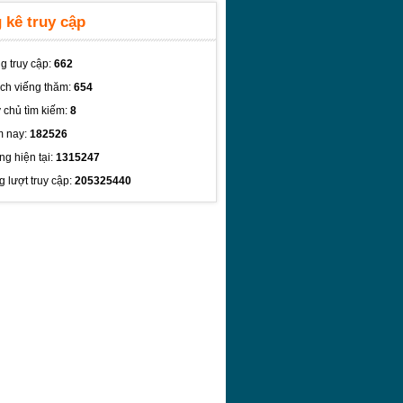
 kê truy cập
g truy cập:
662
ch viếng thăm:
654
 chủ tìm kiếm:
8
 nay:
182526
ng hiện tại:
1315247
g lượt truy cập:
205325440