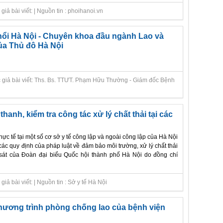
iả bài viết: | Nguồn tin : phoihanoi.vn
hổi Hà Nội - Chuyên khoa đầu ngành Lao và
ủa Thủ đô Hà Nội
 giả bài viết: Ths. Bs. TTƯT. Phạm Hữu Thường - Giám đốc Bệnh
anh, kiểm tra công tác xử lý chất thải tại các
hực tế tại một số cơ sở y tế công lập và ngoài công lập của Hà Nội
 các quy định của pháp luật về đảm bảo môi trường, xử lý chất thải
 sát của Đoàn đại biểu Quốc hội thành phố Hà Nội do đồng chí
iả bài viết: | Nguồn tin : Sở y tế Hà Nội
hương trình phòng chống lao của bệnh viện