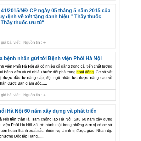
 41/2015/NĐ-CP ngày 05 tháng 5 năm 2015 của
y định về xét tặng danh hiệu " Thầy thuốc
 Thầy thuốc ưu tú"
ả bài viết: | Nguồn tin : -/-
 bệnh nhân gửi tới Bệnh viện Phổi Hà Nội
nh viện Phổi Hà Nội đã có nhiều cố gắng trong cải tiến chất lượng
i bệnh viện và có nhiều bước đột phá trong
hoạt
động
. Cơ sở vật
t bị được đầu tư nâng cấp, đội ngũ nhân lực được nâng cao về
ân được Ban giám đốc......
ả bài viết: | Nguồn tin : -/-
ổi Hà Nội 60 năm xây dựng và phát triển
à Nội tiền thân là Trạm chống lao Hà Nội. Sau 60 năm xây dựng
nh viện Phổi Hà Nội đã trở thành một trong những đơn vị có cơ sở
, luôn hoàn thành xuất sắc nhiệm vụ chính trị được giao. Nhân dịp
hương Độc lập Hạng......