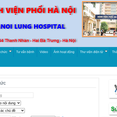
 chức
Tư vấn bệnh
Video
Ảnh hoạt động
Thư viện điện tử
Thà
tức