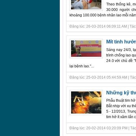
Theo thống kê, m
30.000 người ch
khoảng 100.000 bệnh nhân lao mỗi năm,
Đăng lúc: 26-03-2014 06:09:11 AM | Tác g
Mít tinh hưở
Sáng nay 24/3, t
trình chống lao q
24-3 với chủ đề 
lại bệnh lao."...
Đăng lúc: 25-03-2014 05:44:59 AM | Tác g
Những kỹ thu
Phẫu thuật tim hở 
Bắt nhịp với xu th
5 - 12/2013, Trun
tim hở ít xâm lấn c
Đăng lúc: 20-02-2014 03:20:09 PM | Tác g