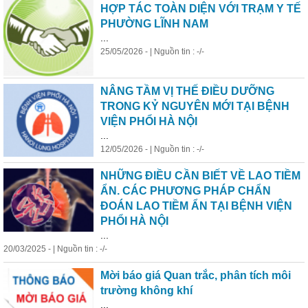
HỢP TÁC TOÀN DIỆN VỚI TRẠM Y TẾ
PHƯỜNG LĨNH NAM
...
25/05/2026 - | Nguồn tin : -/-
NÂNG TẦM VỊ THẾ ĐIỀU DƯỠNG
TRONG KỶ NGUYÊN MỚI TẠI BỆNH
VIỆN PHỔI HÀ NỘI
...
12/05/2026 - | Nguồn tin : -/-
NHỮNG ĐIỀU CẦN BIẾT VỀ LAO TIỀM
ẨN. CÁC PHƯƠNG PHÁP CHẨN
ĐOÁN LAO TIỀM ẨN TẠI BỆNH VIỆN
PHỔI HÀ NỘI
...
20/03/2025 - | Nguồn tin : -/-
Mời báo giá Quan trắc, phân tích môi
trường
không
khí
...