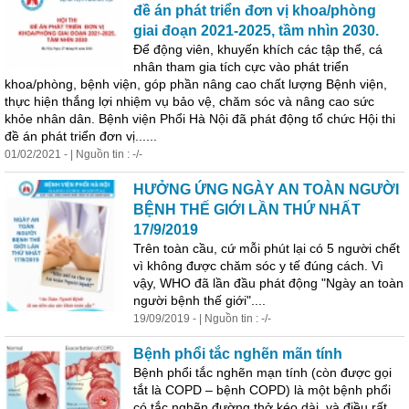
đề án phát triển đơn vị khoa/phòng
giai đoạn 2021-2025, tầm nhìn 2030.
Để động viên, khuyến
khí
ch các tập thể, cá
nhân tham gia tích cực vào phát triển
khoa/phòng, bệnh viện, góp phần nâng cao chất lượng Bệnh viện,
thực hiện thắng lợi nhiệm vụ bảo vệ, chăm sóc và nâng cao sức
khỏe nhân dân. Bệnh viện Phổi Hà Nội đã phát động tổ chức Hội thi
đề án phát triển đơn vị......
01/02/2021 - | Nguồn tin : -/-
HƯỞNG ỨNG NGÀY AN TOÀN NGƯỜI
BỆNH THẾ GIỚI LẦN THỨ NHẤT
17/9/2019
Trên toàn cầu, cứ mỗi phút lại có 5 người chết
vì
không
được chăm sóc y tế đúng cách. Vì
vậy, WHO đã lần đầu phát động "Ngày an toàn
người bệnh thế giới"....
19/09/2019 - | Nguồn tin : -/-
Bệnh phổi tắc nghẽn mãn tính
Bệnh phổi tắc nghẽn mạn tính (còn được gọi
tắt là COPD – bệnh COPD) là một bệnh phổi
có tắc nghẽn đường thở kéo dài, và điều rất