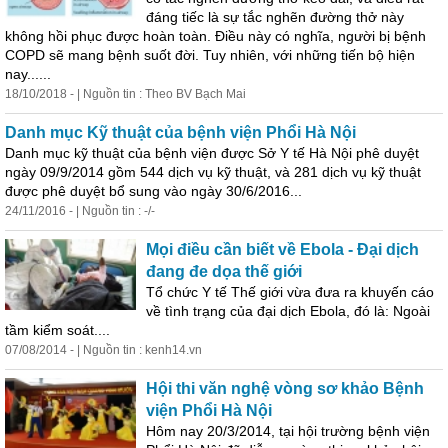
đáng tiếc là sự tắc nghẽn đường thở này
không
hồi phục được hoàn toàn. Điều này có nghĩa, người bị bệnh
COPD sẽ mang bệnh suốt đời. Tuy nhiên, với những tiến bộ hiện
nay......
18/10/2018 - | Nguồn tin : Theo BV Bạch Mai
Danh mục Kỹ thuật của bệnh viện Phổi Hà Nội
Danh mục kỹ thuật của bệnh viện được Sở Y tế Hà Nội phê duyệt
ngày 09/9/2014 gồm 544 dịch vụ kỹ thuật, và 281 dịch vụ kỹ thuật
được phê duyệt bổ sung vào ngày 30/6/2016...
24/11/2016 - | Nguồn tin : -/-
Mọi điều cần biết về Ebola - Đại dịch
đang đe dọa thế giới
Tổ chức Y tế Thế giới vừa đưa ra khuyến cáo
về tình trạng của đại dịch Ebola, đó là: Ngoài
tầm kiểm soát....
07/08/2014 - | Nguồn tin : kenh14.vn
Hội thi văn nghệ vòng sơ khảo Bệnh
viện Phổi Hà Nội
Hôm nay 20/3/2014, tại hội trường bệnh viện