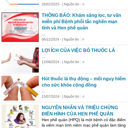
26/02/2025 - | Nguồn tin : -/-
THÔNG BÁO: Khám sàng lọc, tư vấn
miễn phí Bệnh phổi tắc nghẽn mạn
tính và Hen phế quản
...
06/11/2024 - | Nguồn tin : -/-
LỢI ÍCH CỦA VIỆC BỎ THUỐC LÁ
...
12/08/2024 - | Nguồn tin : -/-
Hút thuốc lá thụ động – mối nguy hiểm
cho sức khỏe cộng đồng
...
15/07/2024 - | Nguồn tin : -/-
NGUYÊN NHÂN VÀ TRIỆU CHỨNG
ĐIỂN HÌNH CỦA HEN PHẾ QUẢN
Hen phế quản (HPQ) là một bệnh có đặc điểm
là viêm mạn tính niêm mạc phế quản làm tăng