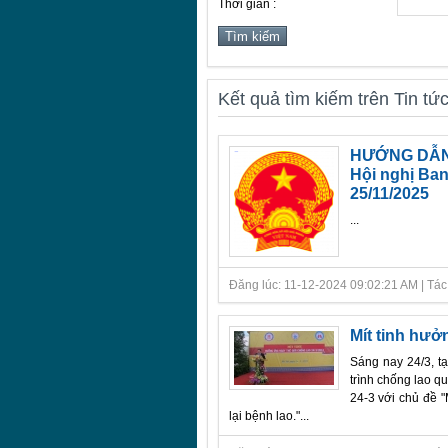
Thời gian :
Kết quả tìm kiếm trên Tin tứ
HƯỚNG DẪN T
Hội nghị Ba
25/11/2025
...
Đăng lúc: 11-12-2024 09:02:21 AM | Tác giả
Mít tinh hưở
Sáng nay 24/3, t
trình chống lao q
24-3 với chủ đề 
lại bệnh lao."...