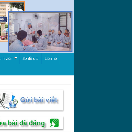
nh viên
Sơ đồ site
Liên hệ