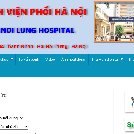
 chức
Tư vấn bệnh
Video
Ảnh hoạt động
Thư viện điện tử
Thà
tức