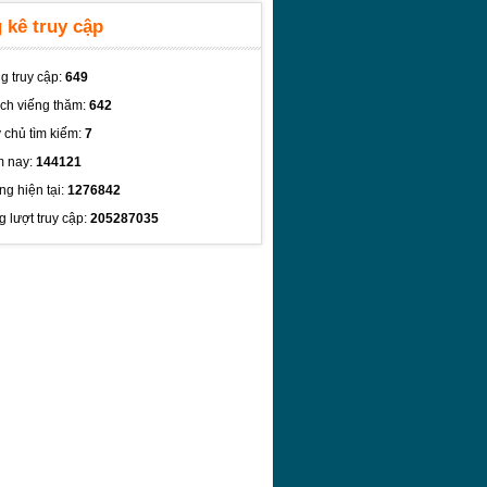
 kê truy cập
g truy cập:
649
ch viếng thăm:
642
 chủ tìm kiếm:
7
 nay:
144121
ng hiện tại:
1276842
g lượt truy cập:
205287035