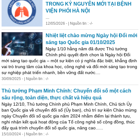
TRONG KỶ NGUYÊN MỚI TẠI BỆNH
VIỆN PHỔI HÀ NỘI
...
12/05/2026 - | Nguồn tin : -/-
Nhiệt liệt chào mừng Ngày hội Đổi mới
sáng tạo Quốc gia 01/10/2025
Ngày 1/10 hằng năm đã được Thủ tướng
Chính phủ quyết định chọn là Ngày hội Đổi
mới sáng tạo quốc gia – một sự kiện có ý nghĩa đặc biệt, khẳng định
vai trò trung tâm của khoa học, công nghệ và đổi mới sáng tạo trong
sự nghiệp phát triển nhanh, bền vững đất nước....
30/09/2025 - | Nguồn tin : -/-
Thủ tướng Phạm Minh Chính: Chuyển đổi số một cách
sâu rộng, toàn diện, thực chất và hiệu quả
Ngày 12/10, Thủ tướng Chính phủ Phạm Minh Chính, Chủ tịch Ủy
ban Quốc gia về chuyển đổi số (Ủy ban), chủ trì sự kiện Chào mừng
ngày Chuyển đổi số quốc gia năm 2024 nhằm điểm lại
thành
tựu
,
nghi nhận kết quả hoạt động của Tổ công nghệ số cộng đồng, thúc
đẩy quá trình chuyển đổi số quốc gia, nâng cao......
15/10/2024 - | Nguồn tin : -/-