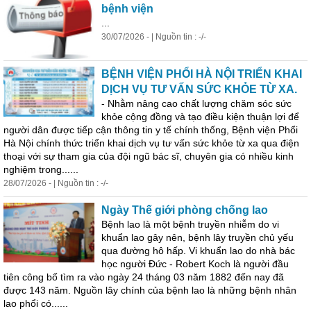
bệnh viện
...
30/07/2026 - | Nguồn tin : -/-
BỆNH VIỆN PHỔI HÀ NỘI TRIỂN KHAI
DỊCH VỤ TƯ VẤN SỨC KHỎE TỪ XA.
- Nhằm nâng cao chất lượng chăm sóc sức
khỏe cộng đồng và tạo điều kiện thuận lợi để
người dân được tiếp cận
thông
tin
y tế chính thống, Bệnh viện Phổi
Hà Nội chính thức triển khai dịch vụ tư vấn sức khỏe từ xa qua điện
thoại với sự tham gia của đội ngũ bác sĩ, chuyên gia có nhiều kinh
nghiệm trong......
28/07/2026 - | Nguồn tin : -/-
Ngày Thế giới phòng chống lao
Bệnh lao là một bệnh truyền nhiễm do vi
khuẩn lao gây nên, bệnh lây truyền chủ yếu
qua đường hô hấp. Vi khuẩn lao do nhà bác
học người Đức - Robert Koch là người đầu
tiên công bố tìm ra vào ngày 24 tháng 03 năm 1882 đến nay đã
được 143 năm. Nguồn lây chính của bệnh lao là những bệnh nhân
lao phổi có......