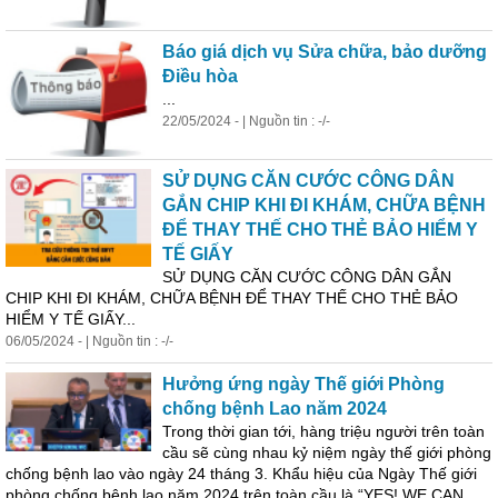
Báo giá dịch vụ Sửa chữa, bảo dưỡng
Điều hòa
...
22/05/2024 - | Nguồn tin : -/-
SỬ DỤNG CĂN CƯỚC CÔNG DÂN
GẮN CHIP KHI ĐI KHÁM, CHỮA BỆNH
ĐỂ THAY THẾ CHO THẺ BẢO HIỂM Y
TẾ GIẤY
SỬ DỤNG CĂN CƯỚC CÔNG DÂN GẮN
CHIP KHI ĐI KHÁM, CHỮA BỆNH ĐỂ THAY THẾ CHO THẺ BẢO
HIỂM Y TẾ GIẤY...
06/05/2024 - | Nguồn tin : -/-
Hưởng ứng ngày Thế giới Phòng
chống bệnh Lao năm 2024
Trong thời gian tới, hàng triệu người trên toàn
cầu sẽ cùng nhau kỷ niệm ngày thế giới phòng
chống bệnh lao vào ngày 24 tháng 3. Khẩu hiệu của Ngày Thế giới
phòng chống bệnh lao năm 2024 trên toàn cầu là “YES! WE CAN