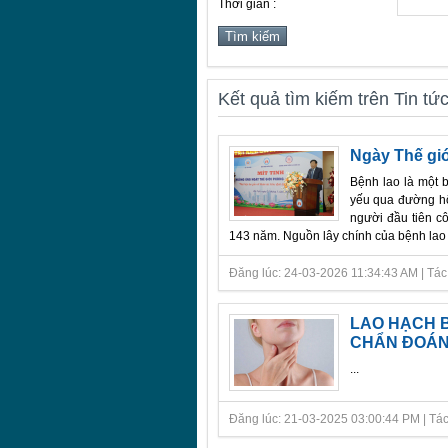
Thời gian :
Kết quả tìm kiếm trên Tin tứ
Ngày Thế gi
Bệnh lao là một 
yếu qua đường hô
người đầu tiên c
143 năm. Nguồn lây chính của bệnh lao l
Đăng lúc: 24-03-2026 11:34:43 AM | Tác giả
LAO HẠCH B
CHẨN ĐOÁN 
...
Đăng lúc: 21-03-2025 03:00:44 PM | Tác gi