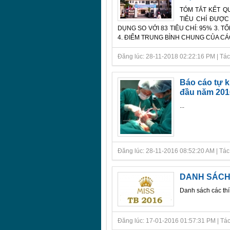
TÓM TẮT KẾT Q
TIÊU CHÍ ĐƯỢC 
DỤNG SO VỚI 83 TIÊU CHÍ: 95% 3. TỔ
4. ĐIỂM TRUNG BÌNH CHUNG CỦA CÁC T
Đăng lúc: 28-11-2018 02:22:16 PM | Tác gi
Báo cáo tự k
đầu năm 201
...
Đăng lúc: 28-11-2016 08:52:20 AM | Tác giả
DANH SÁCH 
Danh sách các thí
Đăng lúc: 17-01-2016 01:57:31 PM | Tác gi