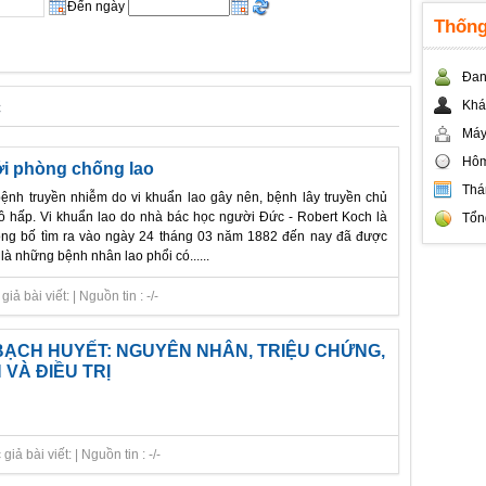
Đến ngày
Thống
Đan
c
Khá
Máy
Hôm
ới phòng chống lao
Thá
bệnh truyền nhiễm do vi khuẩn lao gây nên, bệnh lây truyền chủ
 hấp. Vi khuẩn lao do nhà bác học người Đức - Robert Koch là
Tổn
ông bố tìm ra vào ngày 24 tháng 03 năm 1882 đến nay đã được
à những bệnh nhân lao phổi có......
 bài viết: | Nguồn tin : -/-
ẠCH HUYẾT: NGUYÊN NHÂN, TRIỆU CHỨNG,
VÀ ĐIỀU TRỊ
ả bài viết: | Nguồn tin : -/-