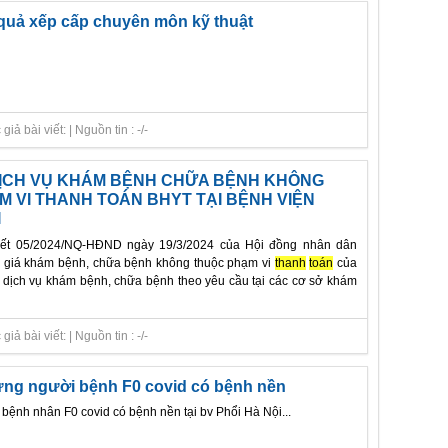
quả xếp cấp chuyên môn kỹ thuật
ả bài viết: | Nguồn tin : -/-
DỊCH VỤ KHÁM BỆNH CHỮA BỆNH KHÔNG
 VI THANH TOÁN BHYT TẠI BỆNH VIỆN
I
ết 05/2024/NQ-HĐND ngày 19/3/2024 của Hội đồng nhân dân
c giá khám bệnh, chữa bệnh không thuộc phạm vi
thanh
toán
của
 dịch vụ khám bệnh, chữa bệnh theo yêu cầu tại các cơ sở khám
ả bài viết: | Nguồn tin : -/-
ứng người bệnh F0 covid có bệnh nền
 bệnh nhân F0 covid có bệnh nền tại bv Phổi Hà Nội...