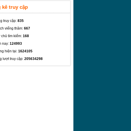
 kê truy cập
g truy cập:
835
ch viếng thăm:
667
 chủ tìm kiếm:
168
 nay:
124993
ng hiện tại:
1624105
g lượt truy cập:
205634298