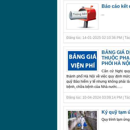
Báo cáo kết 
...
Đăng lúc: 14-01-2025 02:10:36 PM | Tác gi
BẢNG GIÁ 
THUỘC PHẠM
PHỔI HÀ NỘ
Căn cứ Nghị quy
thành phố Hà Nội về việc quy định mứ
quỹ Bảo hiểm y tế nhưng không phải là
bệnh, chữa bệnh của Nhà nước......
Đăng lúc: 10-04-2024 03:09:14 PM | Tác gi
Ký quỹ tạm 
Quy trình tạm ứng