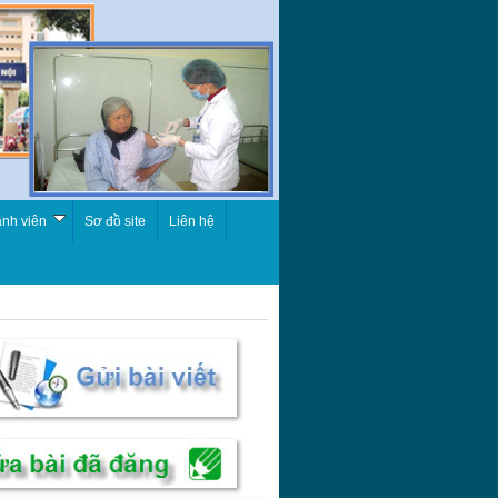
nh viên
Sơ đồ site
Liên hệ