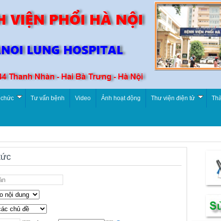
 chức
Tư vấn bệnh
Video
Ảnh hoạt động
Thư viện điện tử
Thà
tức