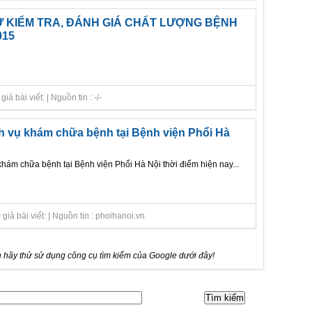
 KIỂM TRA, ĐÁNH GIÁ CHẤT LƯỢNG BỆNH
015
 bài viết: | Nguồn tin : -/-
h vụ khám chữa bệnh tại Bệnh viện Phổi Hà
khám chữa bệnh tại Bệnh viện Phổi Hà Nội thời điểm hiện nay...
iả bài viết: | Nguồn tin : phoihanoi.vn
 hãy thử sử dụng công cụ tìm kiếm của Google dưới đây!