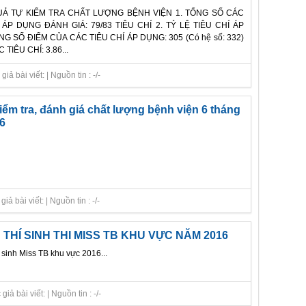
UẢ TỰ KIỂM TRA CHẤT LƯỢNG BỆNH VIỆN 1. TỔNG SỐ CÁC
ÁP DỤNG ĐÁNH GIÁ: 79/83 TIÊU CHÍ 2. TỶ LỆ TIÊU CHÍ ÁP
NG SỐ ĐIỂM CỦA CÁC TIÊU CHÍ ÁP DỤNG: 305 (Có hệ số: 332)
IÊU CHÍ: 3.86...
ả bài viết: | Nguồn tin : -/-
iểm tra, đánh giá chất lượng bệnh viện 6 tháng
6
 bài viết: | Nguồn tin : -/-
THÍ SINH THI MISS TB KHU VỰC NĂM 2016
 sinh Miss TB khu vực 2016...
ả bài viết: | Nguồn tin : -/-