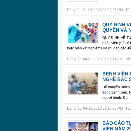
Đăng lúc: 21-01-2022 02:33:35 PM | Tác gi
QUY ĐỊNH V
QUYỀN VÀ 
QUY ĐỊNH VỀ TƯ 
nhân viên y tế có
thực hiện xét nghiệm HIV khi gặp các đối
Đăng lúc: 04-09-2019 01:25:14 AM | Tác gi
BỆNH VIỆN 
NGHỀ BÁC S
Để khuyến khích 
trong bệnh viện. 
người bệnh. Đảm b
Đăng lúc: 04-12-2018 02:13:35 PM | Tác gi
BÁO CÁO TỰ
VIỆN NĂM 2