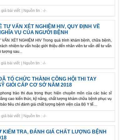
ả bài viết: | Nguồn tin : -/-
Ề TƯ VẤN XÉT NGHIỆM HIV, QUY ĐỊNH VỀ
NGHĨA VỤ CỦA NGƯỜI BỆNH
VẤN XÉT NGHIỆM HIV Trong quá trình khám bệnh, chữa bệnh,
 trách nhiệm tư vấn hoặc giới thiệu đến nhân viên tư vấn để tư vấn
 tượng sau...
ả bài viết: | Nguồn tin : -/-
ĐÃ TỔ CHỨC THÀNH CÔNG HỘI THI TAY
Ỹ GIỎI CẤP CƠ SỞ NĂM 2018
phong trào thi đua trong thực hiện chuyên môn của các bác sĩ
Nâng cao kiến thức, kỹ năng, chất lượng khám chữa bệnh phục vụ
ảo tiêu chí đánh giá chất lượng bệnh viện của Bộ Y tế....
ả bài viết: | Nguồn tin : -/-
 KIỂM TRA, ĐÁNH GIÁ CHẤT LƯỢNG BỆNH
018