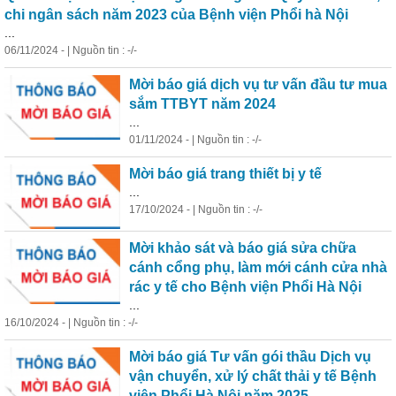
chi ngân sách năm 2023 của Bệnh viện Phổi hà Nội
...
06/11/2024 - | Nguồn tin : -/-
Mời báo giá dịch vụ tư vấn đầu tư mua
sắm TTB
Y
T năm 2024
...
01/11/2024 - | Nguồn tin : -/-
Mời báo giá trang thiết bị
y
tế
...
17/10/2024 - | Nguồn tin : -/-
Mời khảo sát và báo giá sửa chữa
cánh cổng phụ, làm mới cánh cửa nhà
rác
y
tế
cho Bệnh viện Phổi Hà Nội
...
16/10/2024 - | Nguồn tin : -/-
Mời báo giá Tư vấn gói thầu Dịch vụ
vận chu
y
ển, xử lý chất thải
y
tế
Bệnh
viện Phổi Hà Nội năm 2025