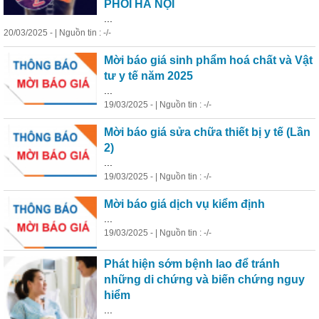
PHỔI HÀ NỘI
...
20/03/2025 - | Nguồn tin : -/-
Mời báo giá sinh phẩm hoá chất và Vật
tư
y
tế
năm 2025
...
19/03/2025 - | Nguồn tin : -/-
Mời báo giá sửa chữa thiết bị
y
tế
(Lần
2)
...
19/03/2025 - | Nguồn tin : -/-
Mời báo giá dịch vụ kiểm định
...
19/03/2025 - | Nguồn tin : -/-
Phát hiện sớm bệnh lao để tránh
những di chứng và biến chứng ngu
y
hiểm
...