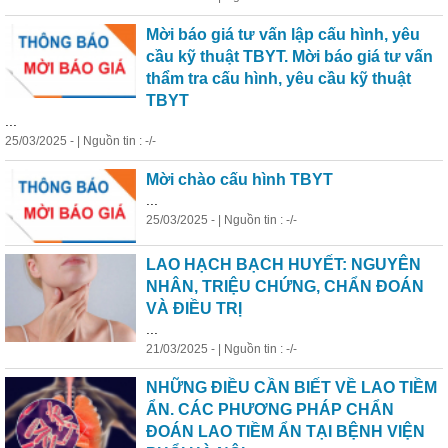
Mời báo giá tư vấn lập cấu hình,
y
êu
cầu kỹ thuật TB
Y
T. Mời báo giá tư vấn
thẩm tra cấu hình,
y
êu cầu kỹ thuật
TB
Y
T
...
25/03/2025 - | Nguồn tin : -/-
Mời chào cấu hình TB
Y
T
...
25/03/2025 - | Nguồn tin : -/-
LAO HẠCH BẠCH HU
Y
ẾT: NGU
Y
ÊN
NHÂN, TRIỆU CHỨNG, CHẨN ĐOÁN
VÀ ĐIỀU TRỊ
...
21/03/2025 - | Nguồn tin : -/-
NHỮNG ĐIỀU CẦN BIẾT VỀ LAO TIỀM
ẨN. CÁC PHƯƠNG PHÁP CHẨN
ĐOÁN LAO TIỀM ẨN TẠI BỆNH VIỆN