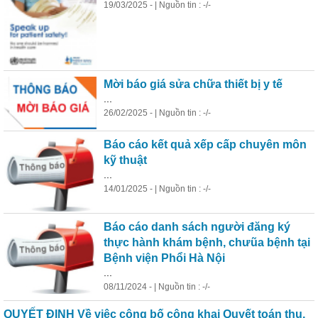
19/03/2025 - | Nguồn tin : -/-
Mời báo giá sửa chữa thiết bị
y
tế
...
26/02/2025 - | Nguồn tin : -/-
Báo cáo kết quả xếp cấp chu
y
ên môn
kỹ thuật
...
14/01/2025 - | Nguồn tin : -/-
Báo cáo danh sách người đăng ký
thực hành khám bệnh, chưũa bệnh tại
Bệnh viện Phổi Hà Nội
...
08/11/2024 - | Nguồn tin : -/-
QU
Y
ẾT ĐỊNH Về việc công bố công khai Qu
y
ết toán thu,