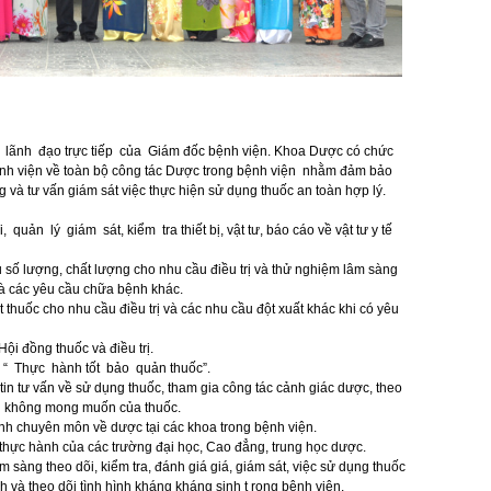
ãnh đạo trực tiếp của Giám đốc bệnh viện. Khoa Dược có chức
nh viện về toàn bộ công tác Dược trong bệnh viện nhằm đảm bảo
g và tư vấn giám sát việc thực hiện sử dụng thuốc an toàn hợp lý.
n lý giám sát, kiểm tra thiết bị, vật tư, báo cáo về vật tư y tế
số lượng, chất lượng cho nhu cầu điều trị và thử nghiệm lâm sàng
và các yêu cầu chữa bệnh khác.
t thuốc cho nhu cầu điều trị và các nhu cầu đột xuất khác khi có yêu
Hội đồng thuốc và điều trị.
“ Thực hành tốt bảo quản thuốc”.
in tư vấn về sử dụng thuốc, tham gia công tác cảnh giác dược, theo
ụng không mong muốn của thuốc.
định chuyên môn về dược tại các khoa trong bệnh viện.
 thực hành của các trường đại học, Cao đẳng, trung học dược.
 sàng theo dõi, kiểm tra, đánh giá giá, giám sát, việc sử dụng thuốc
h và theo dõi tình hình kháng kháng sinh t rong bệnh viện.