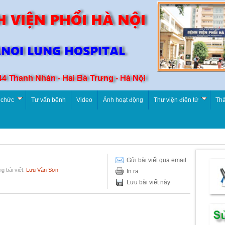
 chức
Tư vấn bệnh
Video
Ảnh hoạt động
Thư viện điện tử
Thà
Gửi bài viết qua email
g bài viết:
Lưu Văn Sơn
In ra
Lưu bài viết này