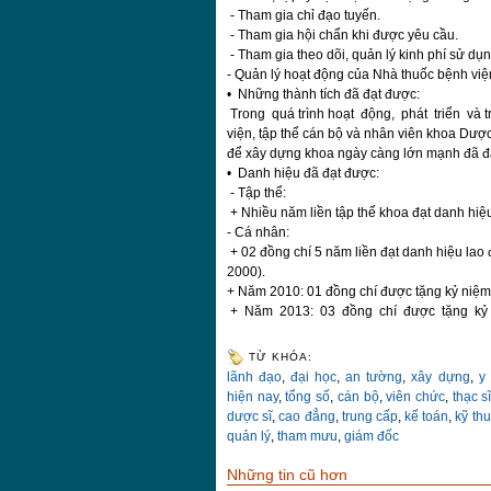
- Tham gia chỉ đạo tuyến.
- Tham gia hội chẩn khi được yêu cầu.
- Tham gia theo dõi, quản lý kinh phí sử dụn
- Quản lý hoạt động của Nhà thuốc bệnh vi
• Những thành tích đã đạt được:
Trong quá trình hoạt động, phát triển và 
viện, tập thể cán bộ và nhân viên khoa Dược
để xây dựng khoa ngày càng lớn mạnh đã đạ
• Danh hiệu đã đạt được:
- Tập thể:
+ Nhiều năm liền tập thể khoa đạt danh hiệu 
- Cá nhân:
+ 02 đồng chí 5 năm liền đạt danh hiệu lao 
2000).
+ Năm 2010: 01 đồng chí được tặng kỷ niệm
+ Năm 2013: 03 đồng chí được tặng kỷ n
TỪ KHÓA:
lãnh đạo
,
đại học
,
an tường
,
xây dựng
,
y 
hiện nay
,
tổng số
,
cán bộ
,
viên chức
,
thạc s
dược sĩ
,
cao đẳng
,
trung cấp
,
kế toán
,
kỹ thu
quản lý
,
tham mưu
,
giám đốc
Những tin cũ hơn