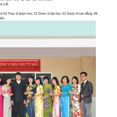
ư y tế.
có 03 Thạc sĩ dược học, 01 Dược sĩ đại học, 01 Dược sĩ cao đẳng, 08
viên.