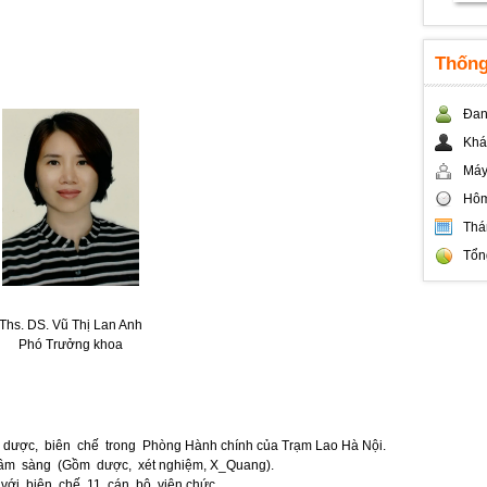
Thống
Đan
Khá
Máy
Hôm
Thá
Tổn
Ths. DS. Vũ Thị Lan Anh
Phó Trưởng khoa
dược, biên chế trong Phòng Hành chính của Trạm Lao Hà Nội.
âm sàng (Gồm dược, xét nghiệm, X_Quang).
ới biên chế 11 cán bộ viên chức.