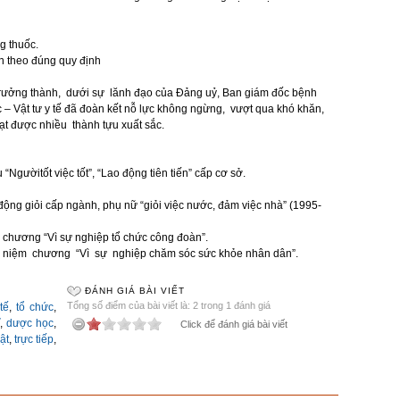
g thuốc.
ện theo đúng quy định
trưởng thành, dưới sự lănh đạo của Đảng uỷ, Ban giám đốc bệnh
 – Vật tư y tế đã đoàn kết nỗ lực không ngừng, vượt qua khó khăn,
t được nhiều thành tựu xuất sắc.
“Ngườitốt việc tốt”, “Lao động tiên tiến” cấp cơ sở.
động giỏi cấp ngành, phụ nữ “giỏi việc nước, đảm việc nhà” (1995-
 chương “Vì sự nghiệp tổ chức công đoàn”.
iệm chương “Vì sự nghiệp chăm sóc sức khỏe nhân dân”.
ĐÁNH GIÁ BÀI VIẾT
Tổng số điểm của bài viết là: 2 trong 1 đánh giá
tế
,
tổ chức
,
ĩ
,
dược học
,
Click để đánh giá bài viết
ật
,
trực tiếp
,