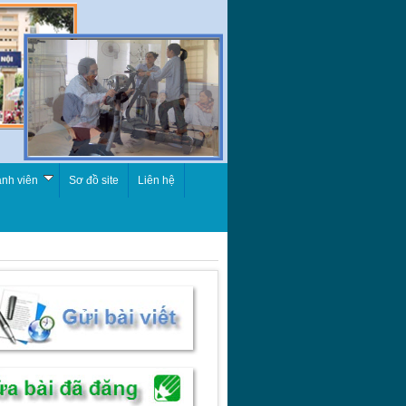
nh viên
Sơ đồ site
Liên hệ