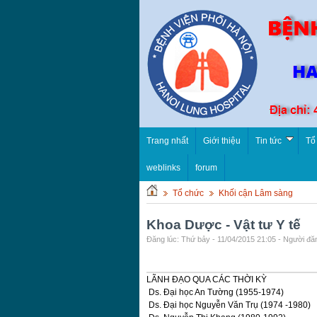
Trang nhất
Giới thiệu
Tin tức
Tổ
weblinks
forum
Tổ chức
Khối cận Lâm sàng
Khoa Dược - Vật tư Y tế
Đăng lúc: Thứ bảy - 11/04/2015 21:05 - Người đăn
LÃNH ĐẠO QUA CÁC THỜI KỲ
Ds. Đại học An Tường (1955-1974)
Ds. Đại học Nguyễn Văn Trụ (1974 -1980)