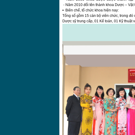
- Năm 2010 đổi tên thành khoa Dược – Vật t
• Biên chế, tổ chức khoa hiện nay:
Tổng số gồm 15 cán bộ viên chức, trong đó 
Dược sỹ trung cấp, 01 Kế toán, 01 Kỹ thuật 