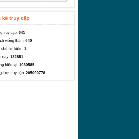
 kê truy cập
g truy cập:
641
ch viếng thăm:
640
 chủ tìm kiếm:
1
 nay:
132851
ng hiện tại:
1080585
g lượt truy cập:
205090778