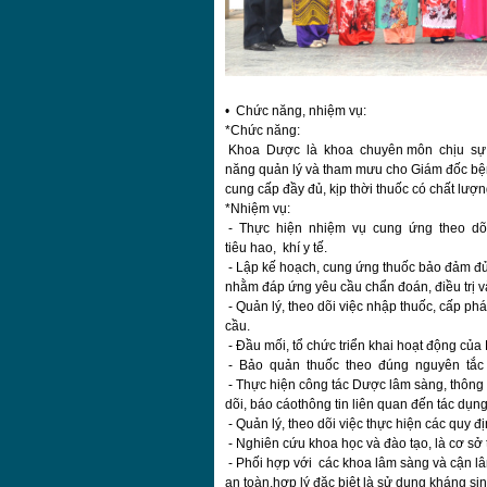
• Chức năng, nhiệm vụ:
*Chức năng:
Khoa Dược là khoa chuyên môn chịu sự l
năng quản lý và tham mưu cho Giám đốc bệ
cung cấp đầy đủ, kịp thời thuốc có chất lượn
*Nhiệm vụ:
- Thực hiện nhiệm vụ cung ứng theo dõi, quả
tiêu hao, khí y tế.
- Lập kế hoạch, cung ứng thuốc bảo đảm đủ 
nhằm đáp ứng yêu cầu chẩn đoán, điều trị 
- Quản lý, theo dõi việc nhập thuốc, cấp phá
cầu.
- Đầu mối, tổ chức triển khai hoạt động của 
- Bảo quản thuốc theo đúng nguyên tắc 
- Thực hiện công tác Dược lâm sàng, thông t
dõi, báo cáothông tin liên quan đến tác d
- Quản lý, theo dõi việc thực hiện các quy 
- Nghiên cứu khoa học và đào tạo, là cơ sở
- Phối hợp với các khoa lâm sàng và cận lâm
an toàn,hợp lý đặc biệt là sử dụng kháng sin