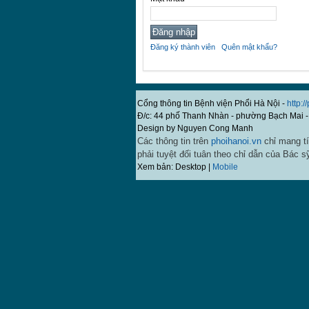
Đăng ký thành viên
Quên mật khẩu?
Cổng thông tin Bệnh viện Phổi Hà Nội -
http:/
Đ/c: 44 phố Thanh Nhàn - phường Bạch Mai -
Design by Nguyen Cong Manh
Các thông tin trên
phoihanoi.vn
chỉ mang tí
phải tuyệt đối tuân theo chỉ dẫn của Bác s
Xem bản: Desktop |
Mobile