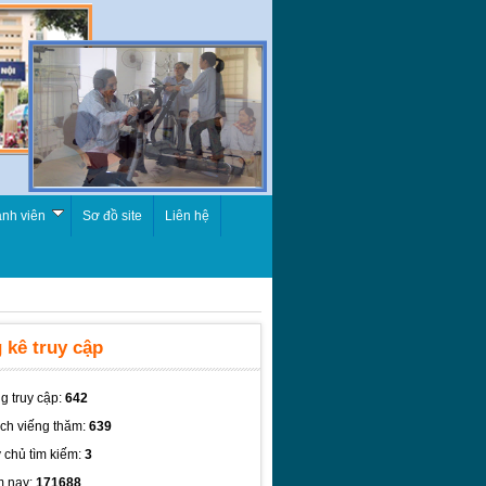
nh viên
Sơ đồ site
Liên hệ
 kê truy cập
g truy cập:
642
ch viếng thăm:
639
 chủ tìm kiếm:
3
 nay:
171688