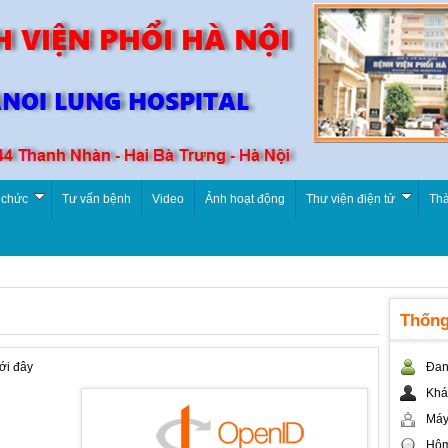
 chức
Tư vấn bệnh
Video
Ảnh hoạt động
Thư viện điện tử
Thà
Thống
ới đây
Đan
Khá
Máy
Hôm