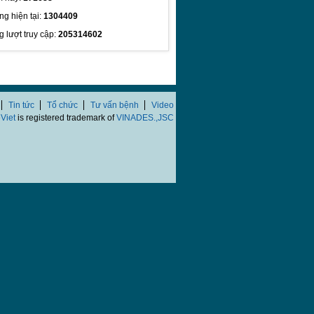
ng hiện tại:
1304409
g lượt truy cập:
205314602
Tin tức
Tổ chức
Tư vấn bệnh
Video
Viet
is registered trademark of
VINADES.,JSC