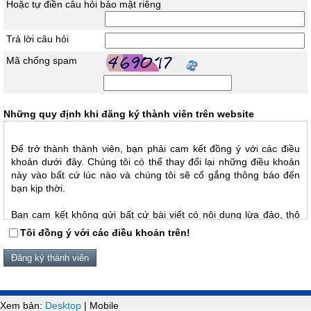
Hoặc tự điền câu hỏi bảo mật riêng
Trả lời câu hỏi
Mã chống spam
Những quy định khi đăng ký thành viên trên website
Để trở thành thành viên, bạn phải cam kết đồng ý với các điều
khoản dưới đây. Chúng tôi có thể thay đổi lại những điều khoản
này vào bất cứ lúc nào và chúng tôi sẽ cố gắng thông báo đến
bạn kịp thời.
Bạn cam kết không gửi bất cứ bài viết có nội dung lừa đảo, thô
tục, thiếu văn hoá; vu khống, khiêu khích, đe doạ người khác; liên
Tôi đồng ý với các điều khoản trên!
quan đến các vấn đề tình dục hay bất cứ nội dung nào vi phạm
luật pháp của quốc gia mà bạn đang sống, luật pháp của quốc
gia nơi đặt máy chủ của website này hay luật pháp quốc tế. Nếu
vẫn cố tình vi phạm, ngay lập tức bạn sẽ bị cấm tham gia vào
website. Địa chỉ IP của tất cả các bài viết đều được ghi nhận lại
Xem bản:
Desktop
| Mobile
để bảo vệ các điều khoản cam kết này trong trường hợp bạn